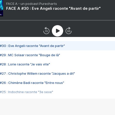
FACE A - un podcast Purecharts
FACE A #30 : Eve Angeli raconte "Avant de partir"
#30 : Eve Angeli raconte "Avant de partir"
#29 : MC Solaar raconte "Bouge de là"
28 : Lorie raconte "Je vais vite"
#27 : Christophe Willem raconte "Jacques a dit"
#26 : Chimène Badi raconte "Entre nous"
#25 : Indochine raconte "3e sexe"
#24 : Zaho raconte "C'est chelou"
#23 : Patrick Bruel raconte "Au café des délices"