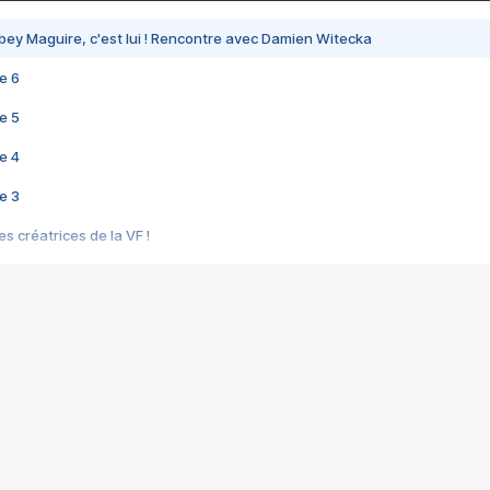
bey Maguire, c'est lui ! Rencontre avec Damien Witecka
e 6
e 5
e 4
e 3
s créatrices de la VF !
e 2
e 1
e Mektoub My Love arrive enfin ! Rencontre avec Shaïn Boumedine et Sal
i : après Toni en famille
elle réalise le bouleversant Dites lui que je l'aime
ais ! Rencontre autour de Vie privée de Rebecca Zlotowski