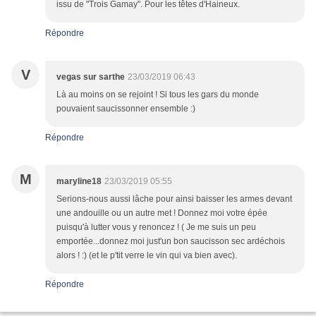
issu de "Trois Gamay". Pour les têtes d'Haineux.
Répondre
V
vegas sur sarthe
23/03/2019 06:43
Là au moins on se rejoint ! Si tous les gars du monde
pouvaient saucissonner ensemble :)
Répondre
M
maryline18
23/03/2019 05:55
Serions-nous aussi lâche pour ainsi baisser les armes devant
une andouille ou un autre met ! Donnez moi votre épée
puisqu'à lutter vous y renoncez ! ( Je me suis un peu
emportée...donnez moi just'un bon saucisson sec ardéchois
alors ! :) (et le p'tit verre le vin qui va bien avec).
Répondre