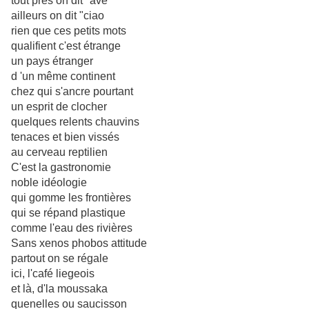
tout près on dit "ave"
ailleurs on dit "ciao
rien que ces petits mots
qualifient c'est étrange
un pays étranger
d 'un même continent
chez qui s'ancre pourtant
un esprit de clocher
quelques relents chauvins
tenaces et bien vissés
au cerveau reptilien
C'est la gastronomie
noble idéologie
qui gomme les frontières
qui se répand plastique
comme l'eau des rivières
Sans xenos phobos attitude
partout on se régale
ici, l'café liegeois
et là, d'la moussaka
quenelles ou saucisson