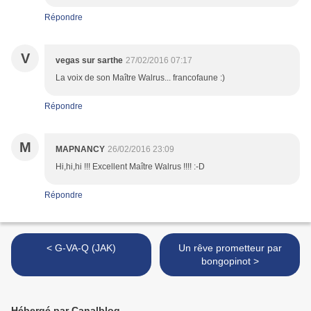
Répondre
V
vegas sur sarthe
27/02/2016 07:17
La voix de son Maître Walrus... francofaune :)
Répondre
M
MAPNANCY
26/02/2016 23:09
Hi,hi,hi !!! Excellent Maître Walrus !!!! :-D
Répondre
< G-VA-Q (JAK)
Un rêve prometteur par
bongopinot >
Hébergé par Canalblog