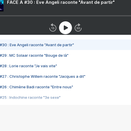
FACE A #30 : Eve Angeli raconte "Avant de partir"
#30 : Eve Angeli raconte "Avant de partir"
#29 : MC Solaar raconte "Bouge de là"
28 : Lorie raconte "Je vais vite"
#27 : Christophe Willem raconte "Jacques a dit"
#26 : Chimène Badi raconte "Entre nous"
#25 : Indochine raconte "3e sexe"
#24 : Zaho raconte "C'est chelou"
#23 : Patrick Bruel raconte "Au café des délices"
#22 : Kyo raconte "Le chemin"