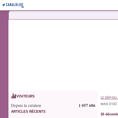
VISITEURS
LE DÉFI DU
MAIS D'OÙ
1 057 686
Depuis la création
ARTICLES RÉCENTS
26 décemb