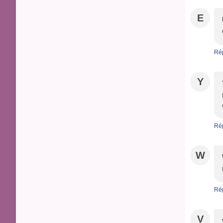
E
Ré
Y
Ré
W
Ré
V