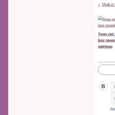
Djali et
Nous ont 
leur mon
onirique
B
Ré