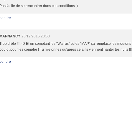
Pas facile de se rencontrer dans ces conditions :)
pondre
MAPNANCY
25/12/2015 23:53
Trop drôle !!! :-D Et en comptant les "Walrus" et les "MAP" ça remplace les moutons 
boulot pour les compter ! Tu m'étonnes qu'après cela ils viennent hanter tes nuits !!! 
pondre