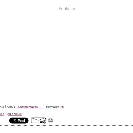
Publicité
rus à 00:01 -
Commentaires [
…
]
- Permalien [
#
]
ves
,
jeu écriture