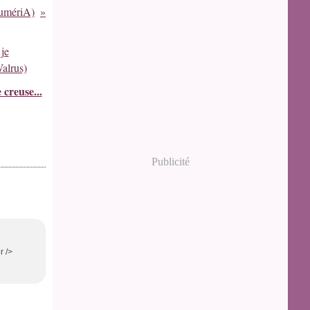
lumériA)
 creuse...
Publicité
r />