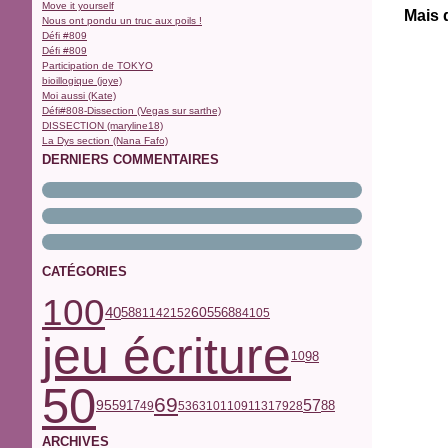
Move it yourself
Mais 
Nous ont pondu un truc aux poils !
Défi #809
Défi #809
Participation de TOKYO
bioillogique (joye)
Moi aussi (Kate)
Défi#808-Dissection (Vegas sur sarthe)
DISSECTION (maryline18)
La Dys section (Nana Fafo)
DERNIERS COMMENTAIRES
CATÉGORIES
100
40
68
58
60
55
81
142
152
84
105
jeu écriture
98
10
50
69
57
59
17
95
49
53
63
101
109
113
179
28
88
ARCHIVES