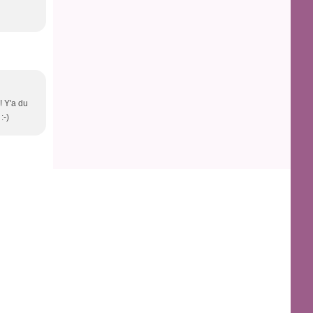
! Y'a du
:-)