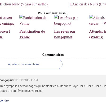
 le chou blanc (Vegas sur sarthe)
L’Ancien des Nuits (En
Vous aimerez aussi :
ouvert
Participation de
Les rêves par
Attends, je
de
Venise
bongopinot
(Walrus)
Commentaires
Ajouter un commentaire
bongopinot
31/12/2015 15:54
Très sympa les personnages qui hantent tes nuits chère Joye <br /> <br /> <br /> <b
Bravo et bon réveillon Joye Bises
pondre