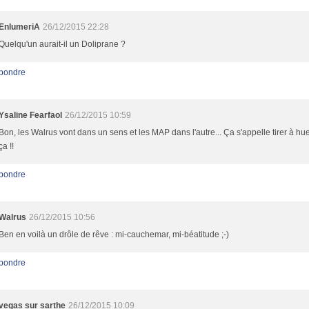
EnlumeriA
26/12/2015 22:28
Quelqu'un aurait-il un Doliprane ?
pondre
Ysaline Fearfaol
26/12/2015 10:59
Bon, les Walrus vont dans un sens et les MAP dans l'autre... Ça s'appelle tirer à hue
ça !!
pondre
Walrus
26/12/2015 10:56
Ben en voilà un drôle de rêve : mi-cauchemar, mi-béatitude ;-)
pondre
vegas sur sarthe
26/12/2015 10:09