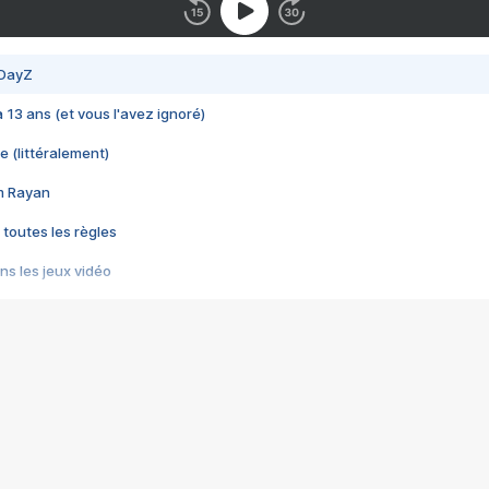
 DayZ
 a 13 ans (et vous l'avez ignoré)
e (littéralement)
im Rayan
 toutes les règles
s les jeux vidéo
us choquant de Rockstar ? - Le scandale BULLY
e plus moche de Steam
du RÊVE tourne au CAUCHEMAR
pendant 8 heures
it… à tort