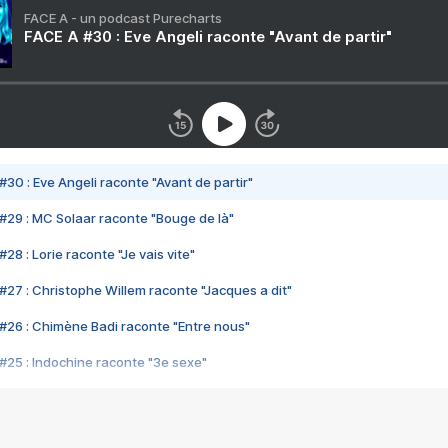
FACE A - un podcast Purecharts
FACE A #30 : Eve Angeli raconte "Avant de partir"
#30 : Eve Angeli raconte "Avant de partir"
#29 : MC Solaar raconte "Bouge de là"
28 : Lorie raconte "Je vais vite"
#27 : Christophe Willem raconte "Jacques a dit"
#26 : Chimène Badi raconte "Entre nous"
#25 : Indochine raconte "3e sexe"
#24 : Zaho raconte "C'est chelou"
#23 : Patrick Bruel raconte "Au café des délices"