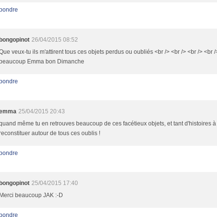
pondre
bongopinot
26/04/2015 08:52
Que veux-tu ils m'attirent tous ces objets perdus ou oubliés <br /> <br /> <br /> <br 
beaucoup Emma bon Dimanche
pondre
emma
25/04/2015 20:43
quand même tu en retrouves beaucoup de ces facétieux objets, et tant d'histoires à
reconstituer autour de tous ces oublis !
pondre
bongopinot
25/04/2015 17:40
Merci beaucoup JAK :-D
pondre