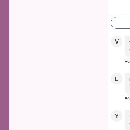
V
Ré
L
Ré
Y