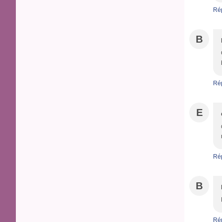
Ré
B
Ré
E
Ré
B
Ré