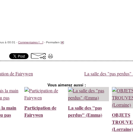
rus à 00:01 -
Commentaires [
…
]
- Permalien [
#
]
pation de Fairywen
La salle des "pas perdus
Vous aimerez aussi :
 la main
Participation de
La salle des "pas
ou pas
Fairywen
perdus" (Emma)
OBJETS
TROUVE
(Lorraine)