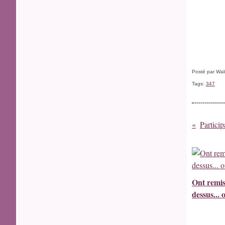
Posté par Wal
Tags:
347
Partici
Ont remis
dessus... 