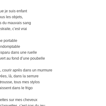
e je suis enfant
ous les objets,
is du mauvais sang
straite, c'est vrai
e portable
Indomptable
isparu dans une ruelle
ert au fond d’une poubelle
s, courir après dans un murmure
vées, là, dans la serrure
trousse, tous mes stylos
ssent dans le frigo
nettes sur mes cheveux
claquettes, c'est pas du jeu