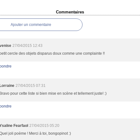
Commentaires
Ajouter un commentaire
venise
27/04/2015 12:43
petit cercle des objets disparus doux comme une complainte !!
pondre
Lorraine
27/04/2015 07:31
Bravo pour cette liste si bien mise en scène et tellement juste! :)
pondre
Ysaline Fearfaol
27/04/2015 05:20
Quel joli poème ! Merci à toi, bongopinot :)