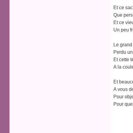
Et ce sac
Que pers
Et ce vi
Un peu fr
Le grand 
Perdu un 
Et cette
A la cou
Et beauc
A vous d
Pour objet
Pour que 