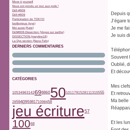
Move it yourself
Nous ont pondu un truc aux poils !
Défi #809
Depuis qu
Défi #809
Participation de TOKYO
J’égare t
bioillogique (joye)
Je me fa
Moi aussi (Kate)
Défi#808-Dissection (Vegas sur sarthe)
Je suis di
DISSECTION (maryline18)
La Dys section (Nana Fafo)
DERNIERS COMMENTAIRES
Téléphon
Souvent 
Oublié, d
Et découv
CATÉGORIES
Mes clef
50
69
60
55
10
53
49
63
142
88
101
179
152
81
113
105
Et retrou
Ma belle 
40
59
17
95
98
58
28
109
84
jeu écriture
Réapparai
57
100
Et les lu
68
Font des 