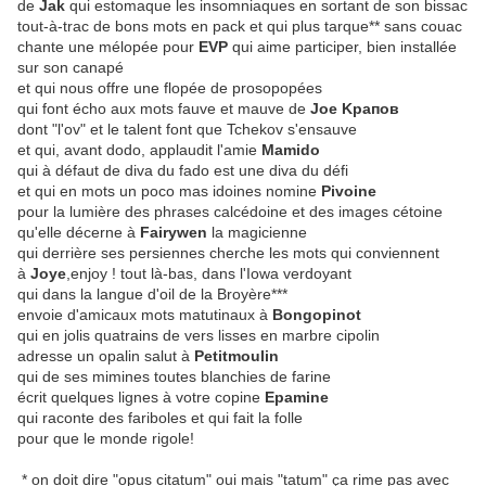
de
Jak
qui estomaque les insomniaques en sortant de son bissac
tout-à-trac de bons mots en pack et qui plus tarque** sans couac
chante une mélopée pour
EVP
qui aime participer, bien installée
sur son canapé
et qui nous offre une flopée de prosopopées
qui font écho aux mots fauve et mauve de
Joe
K
р
апов
dont "l'ov" et le talent font que Tchekov s'ensauve
et qui, avant dodo, applaudit l'amie
Mamido
qui à défaut de diva du fado est une diva du défi
et qui en mots un poco mas idoines nomine
Pivoine
pour la lumière des phrases calcédoine et des images cétoine
qu'elle décerne à
Fairywen
la magicienne
qui derrière ses persiennes cherche les mots qui conviennent
à
Joye
,enjoy ! tout là-bas, dans l'Iowa verdoyant
qui dans la langue d'oil de la Broyère***
envoie d'amicaux mots matutinaux à
Bongopinot
qui en jolis quatrains de vers lisses en marbre cipolin
adresse un opalin salut à
Petitmoulin
qui de ses mimines toutes blanchies de farine
écrit quelques lignes à votre copine
Epamine
qui raconte des fariboles et qui fait la folle
pour que le monde rigole!
* on doit dire "opus citatum" oui mais "tatum" ça rime pas avec