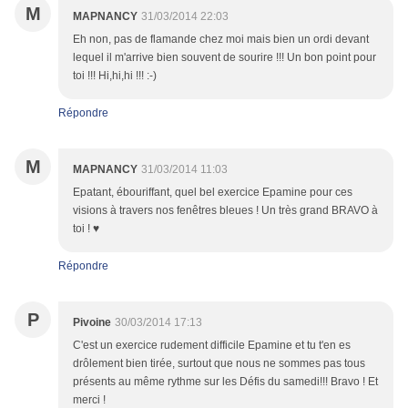
M
MAPNANCY
31/03/2014 22:03
Eh non, pas de flamande chez moi mais bien un ordi devant
lequel il m'arrive bien souvent de sourire !!! Un bon point pour
toi !!! Hi,hi,hi !!! :-)
Répondre
M
MAPNANCY
31/03/2014 11:03
Epatant, ébouriffant, quel bel exercice Epamine pour ces
visions à travers nos fenêtres bleues ! Un très grand BRAVO à
toi ! ♥
Répondre
P
Pivoine
30/03/2014 17:13
C'est un exercice rudement difficile Epamine et tu t'en es
drôlement bien tirée, surtout que nous ne sommes pas tous
présents au même rythme sur les Défis du samedi!!! Bravo ! Et
merci !