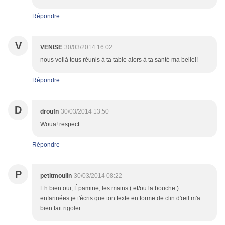
Répondre
V
VENISE
30/03/2014 16:02
nous voilà tous réunis à ta table alors à ta santé ma belle!!
Répondre
D
droufn
30/03/2014 13:50
Woua! respect
Répondre
P
petitmoulin
30/03/2014 08:22
Eh bien oui, Épamine, les mains ( et/ou la bouche )
enfarinées je t'écris que ton texte en forme de clin d'œil m'a
bien fait rigoler.