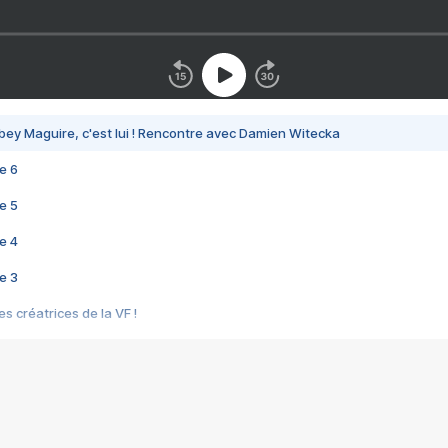
bey Maguire, c'est lui ! Rencontre avec Damien Witecka
e 6
e 5
e 4
e 3
s créatrices de la VF !
e 2
e 1
e Mektoub My Love arrive enfin ! Rencontre avec Shaïn Boumedine et Sal