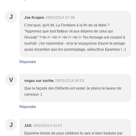
J
Joe Krapov
29/03/2014 07:38
C'est quoi, qu'il dit, La Fontaine à la fin de sa fable ?
"Apprenez que tout flatteur vit aux dépens de celui qui
l'écoute" ?<br /> <br /> <br /> <br /> Ton fromage est coulant à
souhait - j'en reprendrai - et je te soupçonne d'avoir le pelage
aussi renardien que ton pommadage, séductrice Epamine ! ;-)
Répondre
V
vegas sur sarthe
29/03/2014 06:53
Que la façade des Défiants est vaste! Je plains le laveur de
carreaux :)
Répondre
J
JAK
29/03/2014 04:57
Epamine émule de psys célèbres tu sais si bien traduire par