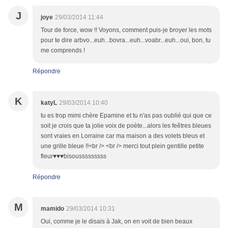
J
joye
29/03/2014 11:44
Tour de force, wow !! Voyons, comment puis-je broyer les mots
pour te dire arbvo...euh...bovra...euh...voabr...euh...oui, bon, tu
me comprends !
Répondre
K
katyL
29/03/2014 10:40
tu es trop mimi chère Epamine et tu n'as pas oublié qui que ce
soit je crois que ta jolie voix de poète...alors les feêtres bleues
sont vraies en Lorraine car ma maison a des volets bleus et
une grille bleue !!<br /> <br /> merci tout plein gentille petite
fleur♥♥♥bisousssssssss
Répondre
M
mamido
29/03/2014 10:31
Oui, comme je le disais à Jak, on en voit de bien beaux