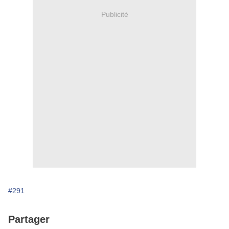
Publicité
#291
Partager