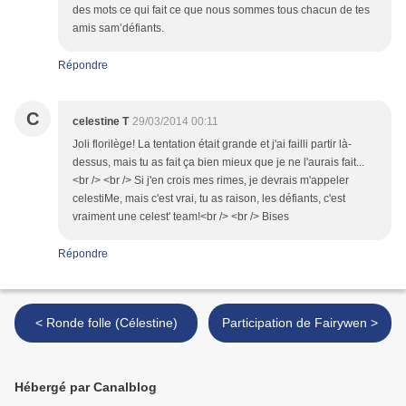
des mots ce qui fait ce que nous sommes tous chacun de tes
amis sam’défiants.
Répondre
C
celestine T
29/03/2014 00:11
Joli florilège! La tentation était grande et j'ai failli partir là-
dessus, mais tu as fait ça bien mieux que je ne l'aurais fait...
<br /> <br /> Si j'en crois mes rimes, je devrais m'appeler
celestiMe, mais c'est vrai, tu as raison, les défiants, c'est
vraiment une celest' team!<br /> <br /> Bises
Répondre
< Ronde folle (Célestine)
Participation de Fairywen >
Hébergé par Canalblog