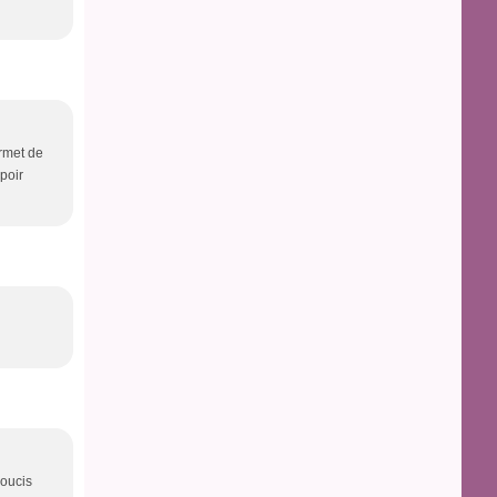
ermet de
spoir
 soucis