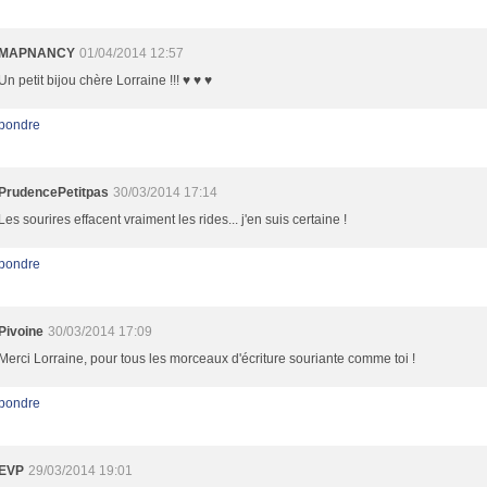
MAPNANCY
01/04/2014 12:57
Un petit bijou chère Lorraine !!! ♥ ♥ ♥
pondre
PrudencePetitpas
30/03/2014 17:14
Les sourires effacent vraiment les rides... j'en suis certaine !
pondre
Pivoine
30/03/2014 17:09
Merci Lorraine, pour tous les morceaux d'écriture souriante comme toi !
pondre
EVP
29/03/2014 19:01