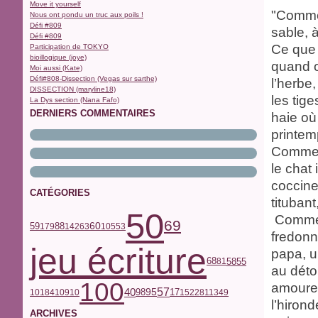
Move it yourself
"Comme 
Nous ont pondu un truc aux poils !
Défi #809
sable, à
Défi #809
Ce que 
Participation de TOKYO
bioillogique (joye)
quand o
Moi aussi (Kate)
Défi#808-Dissection (Vegas sur sarthe)
l’herbe,
DISSECTION (maryline18)
les tige
La Dys section (Nana Fafo)
DERNIERS COMMENTAIRES
haie où
printem
Comme c
le chat
coccine
CATÉGORIES
titubant
50
Comme c
69
59
60
179
88
142
63
105
53
fredonn
jeu écriture
papa, u
68
58
55
81
au déto
100
amoure
40
57
17
98
95
101
84
109
10
152
28
113
49
l’hirond
ARCHIVES