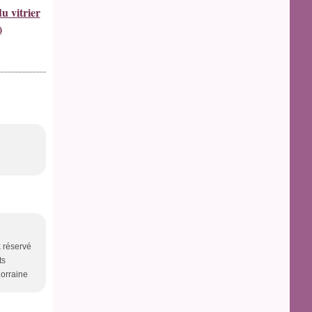
u vitrier
)
x réservé
ts
Lorraine