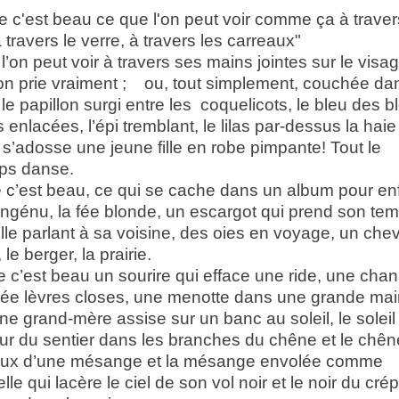
c'est beau ce que l'on peut voir comme ça à traver
 travers le verre, à travers les carreaux"
l’on peut voir à travers ses mains jointes sur le visa
n prie vraiment ; ou, tout simplement, couchée da
 le papillon surgi entre les coquelicots, le bleu des b
s enlacées, l’épi tremblant, le lilas par-dessus la haie 
 s’adosse une jeune fille en robe pimpante! Tout le
ps danse.
’est beau, ce qui se cache dans un album pour enf
 ingénu, la fée blonde, un escargot qui prend son te
lle parlant à sa voisine, des oies en voyage, un che
, le berger, la prairie.
’est beau un sourire qui efface une ride, une cha
ée lèvres closes, une menotte dans une grande mai
ne grand-mère assise sur un banc au soleil, le soleil
ur du sentier dans les branches du chêne et le chên
ux d’une mésange et la mésange envolée comme
elle qui lacère le ciel de son vol noir et le noir du cr