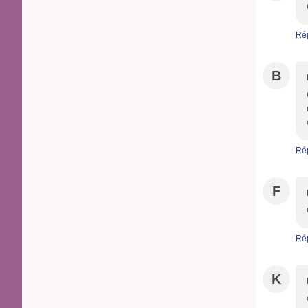
Ré
B
Ré
F
Ré
K