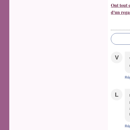
Ont tout 
d'un reg
V
Ré
L
Ré