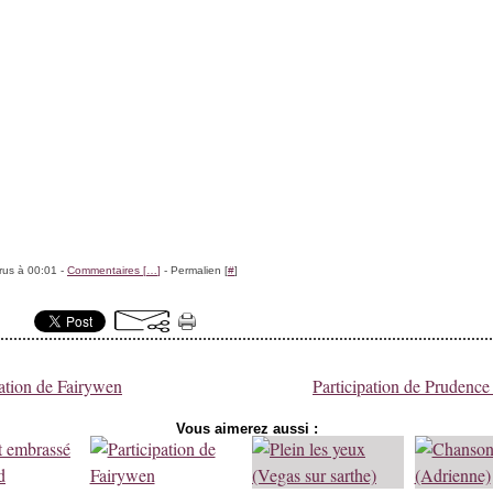
rus à 00:01 -
Commentaires [
…
]
- Permalien [
#
]
pation de Fairywen
Participation de Prudence 
Vous aimerez aussi :