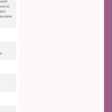
ouvoir
mour et
tant
e plaisir
s!