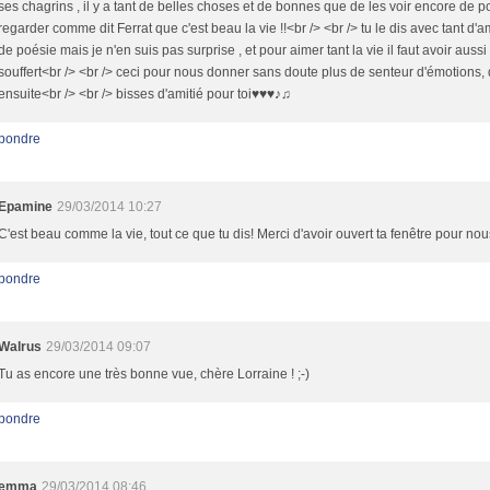
ses chagrins , il y a tant de belles choses et de bonnes que de les voir encore de p
regarder comme dit Ferrat que c'est beau la vie !!<br /> <br /> tu le dis avec tant d'a
de poésie mais je n'en suis pas surprise , et pour aimer tant la vie il faut avoir aussi 
souffert<br /> <br /> ceci pour nous donner sans doute plus de senteur d'émotions, d
ensuite<br /> <br /> bisses d'amitié pour toi♥♥♥♪♫
pondre
Epamine
29/03/2014 10:27
C'est beau comme la vie, tout ce que tu dis! Merci d'avoir ouvert ta fenêtre pour nou
pondre
Walrus
29/03/2014 09:07
Tu as encore une très bonne vue, chère Lorraine ! ;-)
pondre
emma
29/03/2014 08:46