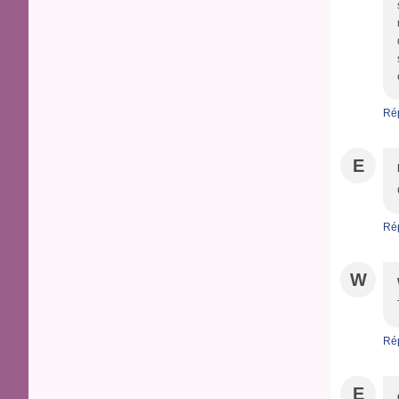
Ré
E
Ré
W
Ré
E