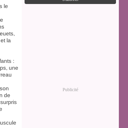
s le
ge
ns
leuets,
et la
ants :
mps, une
vreau
nson
Publicité
n de
 surpris
e
épuscule