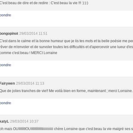
C'est beau de dire et de redire : C'est beau la vie !!! :):):)
pondre
bongopinot
29/03/2014 11:51
C'est dans le calme et la bonne humeur que je lis tes mots et ta belle poésie me p
rêver de m'envoler et de survoler toutes les difficultés et d'apercevoir une lueur d'e
comme c'est beau ! MERCI Lorraine
pondre
Fairywen
29/03/2014 11:13
Que de jolies tranches de vie!! Me voilà bien en forme, maintenant ; merci Lorraine.
pondre
katyL
29/03/2014 10:37
oh mais OUIIIIIIIIOUIIIIIIIIIIIIIiiiiiiiiiiii chère Lorraine que c'est beau la vie malgré ses