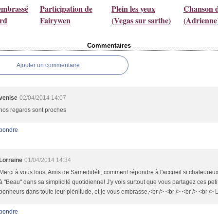
embrassé
Participation de
Plein les yeux
Chanson d
ard
Fairywen
(Vegas sur sarthe)
(Adrienne
Commentaires
Ajouter un commentaire
venise
02/04/2014 14:07
nos regards sont proches
pondre
Lorraine
01/04/2014 14:34
Merci à vous tous, Amis de Samedidéfi, comment répondre à l'accueil si chaleureu
à "Beau" dans sa simplicité quotidienne! J'y vois surtout que vous partagez ces peti
bonheurs dans toute leur plénitude, et je vous embrasse,<br /> <br /> <br /> <br /> 
pondre