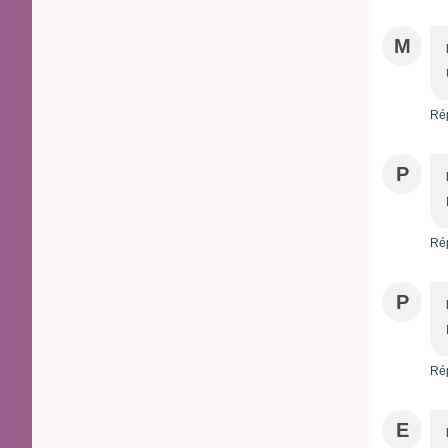
M
Ré
P
Ré
P
Ré
E