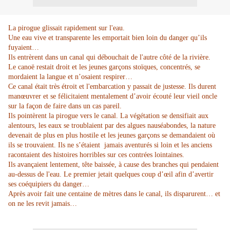
La pirogue glissait rapidement sur l'eau.
Une eau vive et transparente les emportait bien loin du danger qu’ils
fuyaient…
Ils entrèrent dans un canal qui débouchait de l'autre côté de la rivière.
Le canoë restait droit et les jeunes garçons stoïques, concentrés, se
mordaient la langue et n’osaient respirer…
Ce canal était très étroit et l'embarcation y passait de justesse. Ils durent
manœuvrer et se félicitaient mentalement d’avoir écouté leur vieil oncle
sur la façon de faire dans un cas pareil.
Ils pointèrent la pirogue vers le canal. La végétation se densifiait aux
alentours, les eaux se troublaient par des algues nauséabondes, la nature
devenait de plus en plus hostile et les jeunes garçons se demandaient où
ils se trouvaient. Ils ne s’étaient jamais aventurés si loin et les anciens
racontaient des histoires horribles sur ces contrées lointaines.
Ils avançaient lentement, tête baissée, à cause des branches qui pendaient
au-dessus de l'eau. Le premier jetait quelques coup d’œil afin d’avertir
ses coéquipiers du danger…
Après avoir fait une centaine de mètres dans le canal, ils disparurent… et
on ne les revit jamais…