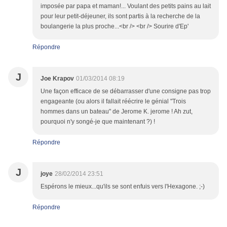
imposée par papa et maman!... Voulant des petits pains au lait
pour leur petit-déjeuner, ils sont partis à la recherche de la
boulangerie la plus proche...<br /> <br /> Sourire d'Ep'
Répondre
J
Joe Krapov
01/03/2014 08:19
Une façon efficace de se débarrasser d'une consigne pas trop
engageante (ou alors il fallait réécrire le génial "Trois
hommes dans un bateau" de Jerome K. jerome ! Ah zut,
pourquoi n'y songé-je que maintenant ?) !
Répondre
J
joye
28/02/2014 23:51
Espérons le mieux...qu'ils se sont enfuis vers l'Hexagone. ;-)
Répondre