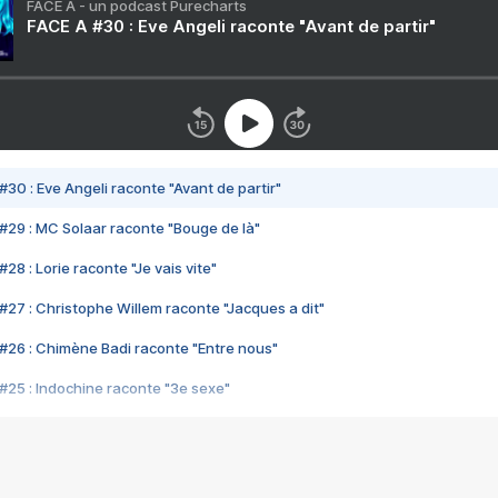
FACE A - un podcast Purecharts
FACE A #30 : Eve Angeli raconte "Avant de partir"
#30 : Eve Angeli raconte "Avant de partir"
#29 : MC Solaar raconte "Bouge de là"
28 : Lorie raconte "Je vais vite"
#27 : Christophe Willem raconte "Jacques a dit"
#26 : Chimène Badi raconte "Entre nous"
#25 : Indochine raconte "3e sexe"
#24 : Zaho raconte "C'est chelou"
#23 : Patrick Bruel raconte "Au café des délices"