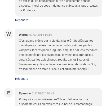
on fait ce qu'on peut avec ce qu'on a et le temps dont on
dispose... merci de votre indulgence et bisous à tous et toutes
de Prudence
Répondre
W
Walrus
01/03/2014 10:19
C'est quand même dur la vie dans la forêt : bouffés par les
moustiques, chavirés par les anacondas, saignés par les
vampires, lacérés par les jaguars, amputés par les crocodiles,
empoisonnés par les mygales ou le venin des grenouilles,
curarisés par les autochtones, réduits par les jivaros et
finalement recyclés par la terre nourricière..<br /> <br /> Oui,
c'est dur la vie en forêt, et ceci n'est qu'un bref aperçu !
Répondre
E
Epamine
01/03/2014 08:49
Pourquoi vous inquiétez-vous? Ils ont fait semblant de
disparaître car ils en avaient ras-le-bol de l'entomophagie