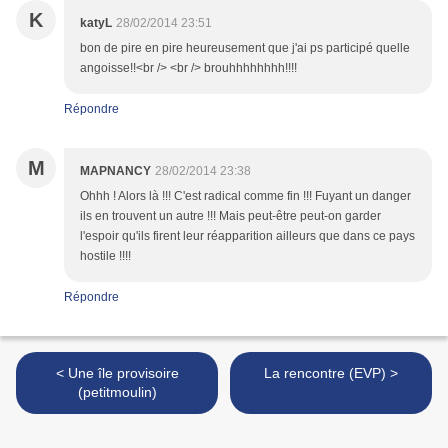
K
katyL
28/02/2014 23:51
bon de pire en pire heureusement que j'ai ps participé quelle
angoisse!!<br /> <br /> brouhhhhhhhh!!!!
Répondre
M
MAPNANCY
28/02/2014 23:38
Ohhh ! Alors là !!! C'est radical comme fin !!! Fuyant un danger
ils en trouvent un autre !!! Mais peut-être peut-on garder
l'espoir qu'ils firent leur réapparition ailleurs que dans ce pays
hostile !!!!
Répondre
< Une île provisoire
La rencontre (EVP) >
(petitmoulin)