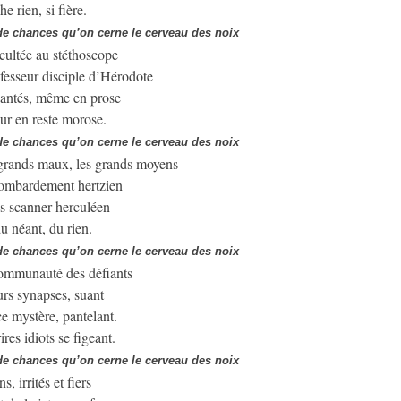
he rien, si fière.
 de chances qu’on cerne le cerveau des noix
ultée au stéthoscope
fesseur disciple d’Hérodote
hantés, même en prose
ur en reste morose.
 de chances qu’on cerne le cerveau des noix
grands maux, les grands moyens
ombardement hertzien
 scanner herculéen
u néant, du rien.
 de chances qu’on cerne le cerveau des noix
communauté des défiants
urs synapses, suant
ce mystère, pantelant.
res idiots se figeant.
 de chances qu’on cerne le cerveau des noix
s, irrités et fiers