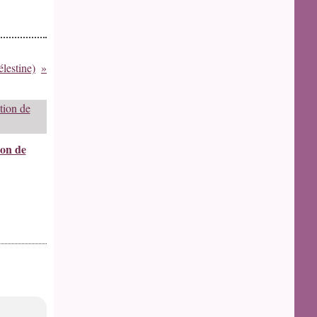
élestine)
ion de