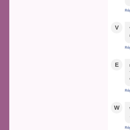
Ré
V
Ré
E
Ré
W
Ré