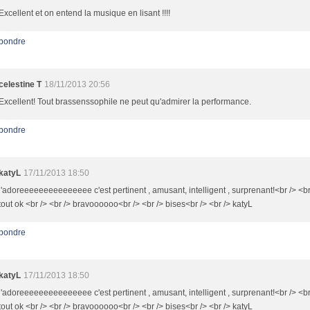
Excellent et on entend la musique en lisant !!!!
pondre
celestine T
18/11/2013 20:56
Excellent! Tout brassenssophile ne peut qu'admirer la performance.
pondre
katyL
17/11/2013 18:50
j'adoreeeeeeeeeeeeeee c'est pertinent , amusant, intelligent , surprenant!<br /> <br 
tout ok <br /> <br /> bravoooooo<br /> <br /> bises<br /> <br /> katyL
pondre
katyL
17/11/2013 18:50
j'adoreeeeeeeeeeeeeee c'est pertinent , amusant, intelligent , surprenant!<br /> <br 
tout ok <br /> <br /> bravoooooo<br /> <br /> bises<br /> <br /> katyL