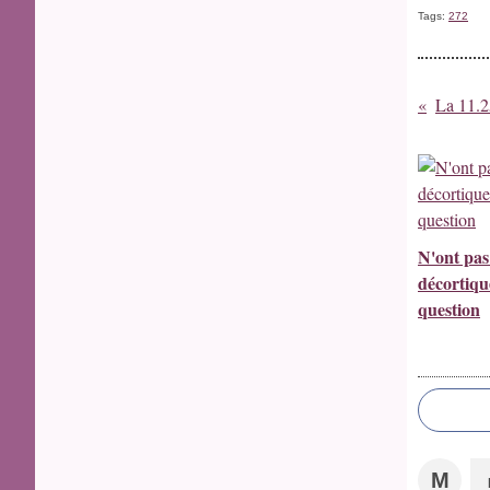
Tags:
272
La 11.
N'ont pas
décortiqu
question
M