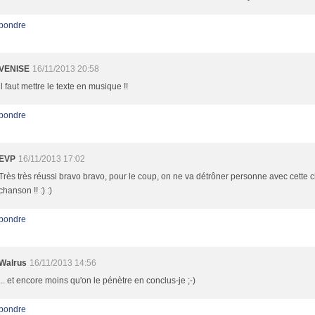
pondre
VENISE
16/11/2013 20:58
il faut mettre le texte en musique !!
pondre
EVP
16/11/2013 17:02
Très très réussi bravo bravo, pour le coup, on ne va détrôner personne avec cette 
chanson !! :) :)
pondre
Walrus
16/11/2013 14:56
... et encore moins qu'on le pénètre en conclus-je ;-)
pondre