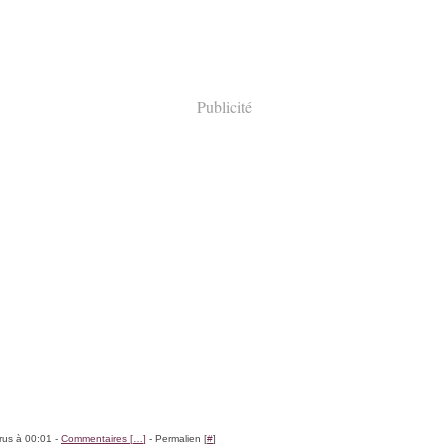
Publicité
rus à 00:01 -
Commentaires [
…
]
- Permalien [
#
]