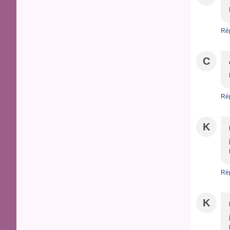
Ré
C
Ré
K
Ré
K