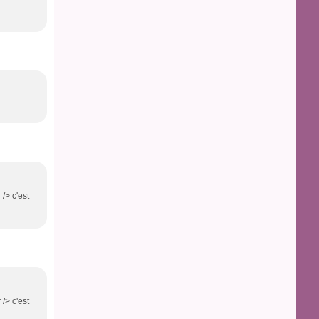
/> c'est
/> c'est