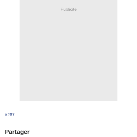
Publicité
#267
Partager