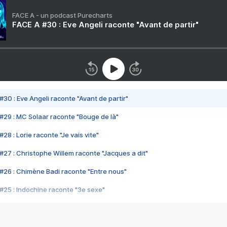
FACE A - un podcast Purecharts
FACE A #30 : Eve Angeli raconte "Avant de partir"
#30 : Eve Angeli raconte "Avant de partir"
#29 : MC Solaar raconte "Bouge de là"
28 : Lorie raconte "Je vais vite"
#27 : Christophe Willem raconte "Jacques a dit"
#26 : Chimène Badi raconte "Entre nous"
#25 : Indochine raconte "3e sexe"
#24 : Zaho raconte "C'est chelou"
#23 : Patrick Bruel raconte "Au café des délices"