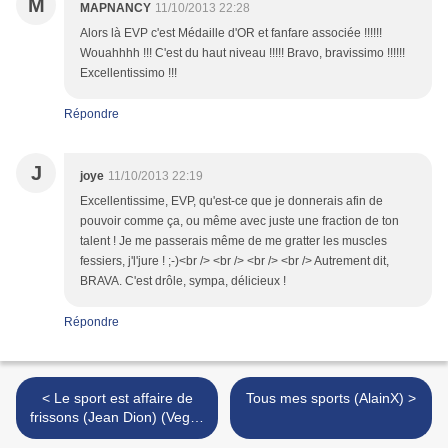
M
MAPNANCY
11/10/2013 22:28
Alors là EVP c'est Médaille d'OR et fanfare associée !!!!!!
Wouahhhh !!! C'est du haut niveau !!!!! Bravo, bravissimo !!!!!!
Excellentissimo !!!
Répondre
J
joye
11/10/2013 22:19
Excellentissime, EVP, qu'est-ce que je donnerais afin de
pouvoir comme ça, ou même avec juste une fraction de ton
talent ! Je me passerais même de me gratter les muscles
fessiers, j'l'jure ! ;-)<br /> <br /> <br /> <br /> Autrement dit,
BRAVA. C'est drôle, sympa, délicieux !
Répondre
< Le sport est affaire de
Tous mes sports (AlainX) >
frissons (Jean Dion) (Vegas
sur sarthe)