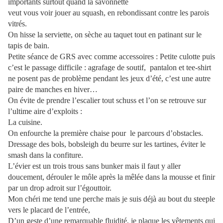
importants surtout quand la savonnette
veut vous voir jouer au squash, en rebondissant contre les parois
vitrés.
On hisse la serviette, on sèche au taquet tout en patinant sur le
tapis de bain.
Petite séance de GRS avec comme accessoires : Petite culotte puis
c’est le passage difficile : agrafage de soutif, pantalon et tee-shirt
ne posent pas de problème pendant les jeux d’été, c’est une autre
paire de manches en hiver…
On évite de prendre l’escalier tout schuss et l’on se retrouve sur
l’ultime aire d’exploits :
La cuisine.
On enfourche la première chaise pour le parcours d’obstacles.
Dressage des bols, bobsleigh du beurre sur les tartines, éviter le
smash dans la confiture.
L’évier est un trois trous sans bunker mais il faut y aller
doucement, dérouler le môle après la mêlée dans la mousse et finir
par un drop adroit sur l’égouttoir.
Mon chéri me tend une perche mais je suis déjà au bout du steeple
vers le placard de l’entrée,
D’un geste d’une remarquable fluidité, je plaque les vêtements qui