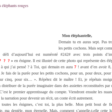
Mon éléphantelle,
Demain tu en auras sept. Pas t
les petits cochons. Mais sept com
 défi d’aujourd’hui est numéroté #242# avec trois points d’int
? ? ?
»
en énigme. Il est illustré de cette photo qui représente des él
u à qui j’ai pensé ? à Toi, qui demain en aura
7
! avant d’en avoir 8,
 Je fais de la purée pour les petits cochons, pour un, pour deux, pour 
our cinq, pour six… ». Répétez dit le maître ! Et, je répétais moig
distribuer de la purée imaginaire dans des assiettes reconstituées par
C’est le premier apprentissage du compte. Viendront ensuite les nuan
 la narration pour devenir un récit, un conte écrit autrement.
 toutes les énigmes, c’est toi, la plus belle. Mon petit bout de fi
le, ma dentèle, mon éternelle. Mais, comment s’appelle-t-elle cette h