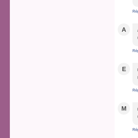
Ré
A
Ré
E
Ré
M
Ré