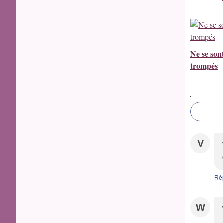
Ne se son
trompés
V
Ré
W