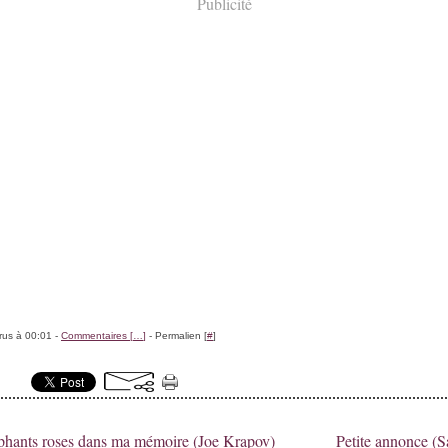
Publicité
rus à 00:01 -
Commentaires [
…
]
- Permalien [
#
]
phants roses dans ma mémoire (Joe Krapov)
Petite annonce (S