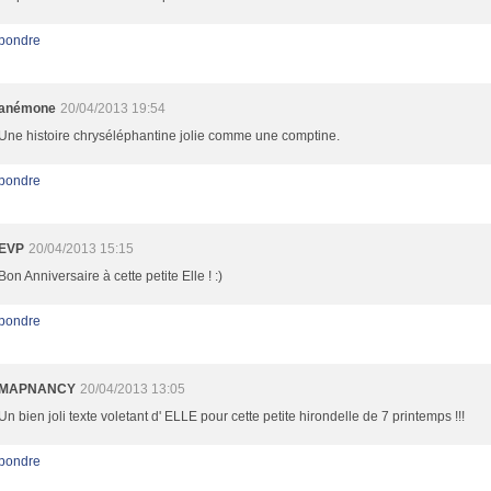
pondre
anémone
20/04/2013 19:54
Une histoire chryséléphantine jolie comme une comptine.
pondre
EVP
20/04/2013 15:15
Bon Anniversaire à cette petite Elle ! :)
pondre
MAPNANCY
20/04/2013 13:05
Un bien joli texte voletant d' ELLE pour cette petite hirondelle de 7 printemps !!!
pondre