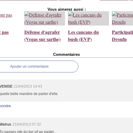
Vous aimerez aussi :
t pas
Défense d'agrafer
Les cancans du
Participat
(Vegas sur sarthe)
bush (EVP)
Droufn
Commentaires
Ajouter un commentaire
VENISE
21/04/2013 14:43
quelle belle manière de parler d'elle
pondre
Walrus
21/04/2013 07:32
Tu passes vite du ton vif au pastel...