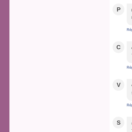
P
Ré
C
Ré
V
Ré
S