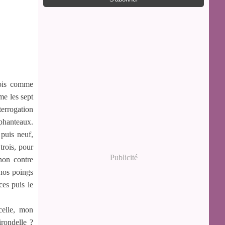
rois comme
me les sept
errogation
éphanteaux.
 puis neuf,
trois, pour
Publicité
non contre
 nos poings
ces puis le
celle, mon
irondelle ?