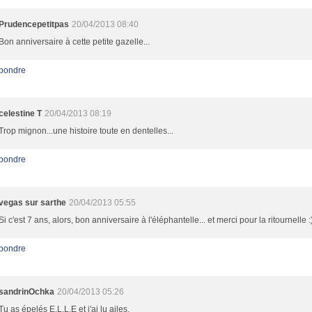
Prudencepetitpas
20/04/2013 08:40
Bon anniversaire à cette petite gazelle...
pondre
celestine T
20/04/2013 08:19
Trop mignon...une histoire toute en dentelles...
pondre
vegas sur sarthe
20/04/2013 05:55
Si c'est 7 ans, alors, bon anniversaire à l'éléphantelle... et merci pour la ritournelle :
pondre
sandrinOchka
20/04/2013 05:26
Tu as épelés E.L.L.E et j'ai lu ailes.