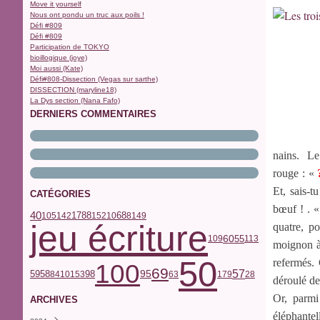
Move it yourself
Nous ont pondu un truc aux poils !
Défi #809
Défi #809
Participation de TOKYO
bioillogique (joye)
Moi aussi (Kate)
Défi#808-Dissection (Vegas sur sarthe)
DISSECTION (maryline18)
La Dys section (Nana Fafo)
DERNIERS COMMENTAIRES
nains. Le
rouge : «
Et, sais-t
CATÉGORIES
bœuf ! . «
40
17
68
105
142
88
152
10
81
49
jeu écriture
quatre, p
60
55
109
113
moignon à 
50
refermés. 
100
69
57
59
58
98
95
84
101
53
63
179
28
déroulé de
Or, parmi
ARCHIVES
éléphantel