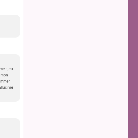
me : jeu
> mon
sommer
alluciner