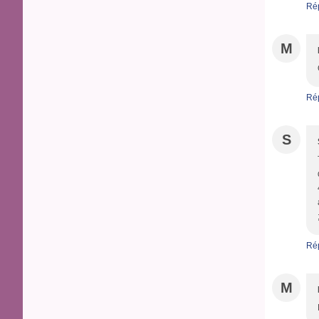
Ré
M
Ré
S
Ré
M