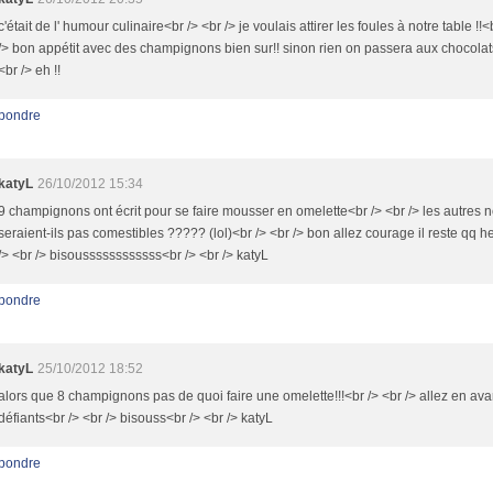
c'était de l' humour culinaire<br /> <br /> je voulais attirer les foules à notre table !!<
/> bon appétit avec des champignons bien sur!! sinon rien on passera aux chocolat
<br /> eh !!
pondre
katyL
26/10/2012 15:34
9 champignons ont écrit pour se faire mousser en omelette<br /> <br /> les autres 
seraient-ils pas comestibles ????? (lol)<br /> <br /> bon allez courage il reste qq 
/> <br /> bisoussssssssssss<br /> <br /> katyL
pondre
katyL
25/10/2012 18:52
alors que 8 champignons pas de quoi faire une omelette!!!<br /> <br /> allez en ava
défiants<br /> <br /> bisouss<br /> <br /> katyL
pondre