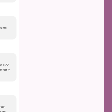
ous me
me = 22
!!<br />
fait