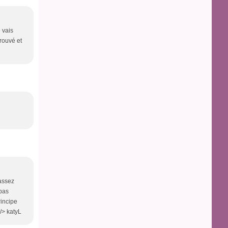
e vais
trouvé et
assez
 pas
rincipe
/> katyL