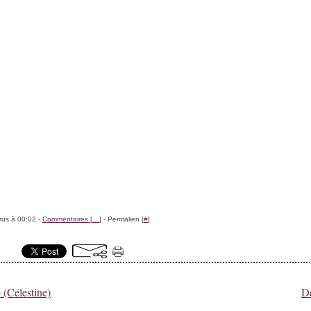
rus à 00:02 -
Commentaires [
…
]
- Permalien [
#
]
 (Célestine)
D