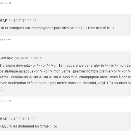
pondre
MAP
24/10/2012 20:48
Oh tu t'attaques aux champignons parasites SklabeZ !!!! Bien trouvé !!! :-)
pondre
SklabeZ
24/10/2012 20:15
Troisième devinette<br /> <br /> Mon 1er : apparence générale<br /> <br /> mon 2è
de stratégie asiatique<br /> <br /> mon 3ème : premier nombre premier<br /> <br /
4ème : céréale<br /> <br /> <br /> <br /> Mon tout : champignon aussi, mais à con
avec modération et à ne surtout pas mettre dans ton chocolat, katyL ! Tu pourrais h
;-)
pondre
MAP
24/10/2012 19:39
KatyL tu es drôlement en forme !!!! :-)