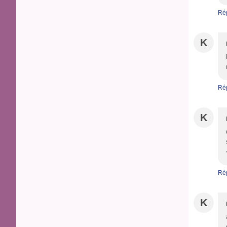
Ré
K
Ré
K
Ré
K