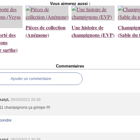
Vous aimerez aussi :
Pièces de collection
Une histoire de
Champign
orté des
(Anémone)
champignons (EVP)
(Sable du 
ons
r sarthe)
Commentaires
Ajouter un commentaire
katyL
26/10/2012 20:39
11 champignons ça grimpe !!!!
pondre
katyL
26/10/2012 20:35