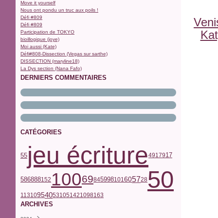
Move it yourself
Nous ont pondu un truc aux poils !
Défi #809
Veni
Défi #809
Kat
Participation de TOKYO
bioillogique (joye)
Moi aussi (Kate)
Défi#808-Dissection (Vegas sur sarthe)
DISSECTION (maryline18)
La Dys section (Nana Fafo)
DERNIERS COMMENTAIRES
CATÉGORIES
jeu écriture
17
55
49
179
50
100
69
57
68
59
58
98
60
88
152
84
101
28
40
95
113
10
53
105
142
109
81
63
ARCHIVES