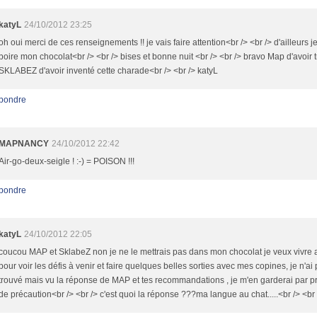
katyL
24/10/2012 23:25
oh oui merci de ces renseignements !! je vais faire attention<br /> <br /> d'ailleurs j
boire mon chocolat<br /> <br /> bises et bonne nuit <br /> <br /> bravo Map d'avoir 
SKLABEZ d'avoir inventé cette charade<br /> <br /> katyL
pondre
MAPNANCY
24/10/2012 22:42
Air-go-deux-seigle ! :-) = POISON !!!
pondre
katyL
24/10/2012 22:05
coucou MAP et SklabeZ non je ne le mettrais pas dans mon chocolat je veux vivre 
pour voir les défis à venir et faire quelques belles sorties avec mes copines, je n'ai
trouvé mais vu la réponse de MAP et tes recommandations , je m'en garderai par p
de précaution<br /> <br /> c'est quoi la réponse ???ma langue au chat.....<br /> <br 