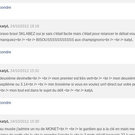
pondre
katyL
24/10/2012 19:18
bravo bravi SKLABEZ oui je sais c'était facile mais c'était pour relancer le débat v
manquiez<br /> <br /> BISOUSSSSSSSSSSS aux champignons<br /> <br /> katyL
pondre
katyL
24/10/2012 15:32
deuxième devinette<br /> <br /> mon premier est très vert<br /> <br /> mon deuxiè
septième ou 3.14<br /> <br /> min troisième si vous en voulez un!! direct sur votre pif
<br /> mon tout est dans le sujet du défi <br /> <br /> katyL
pondre
katyL
24/10/2012 15:30
au musée j'admire un nu de MONET<br /> <br /> le gardien qui a la clé en main me 