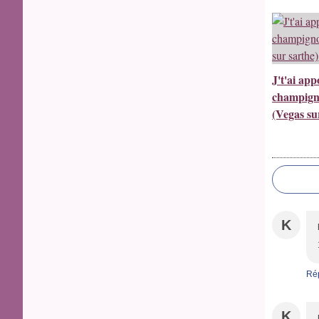
J't'ai app
champign
(Vegas su
K
Ré
K