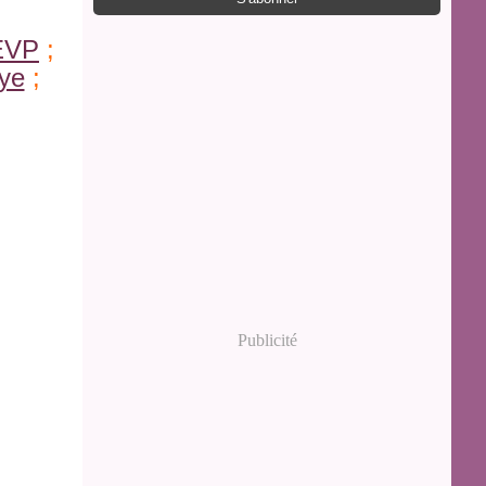
EVP
;
ye
;
Publicité