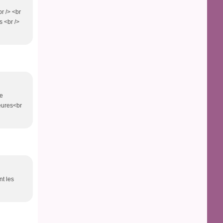
br /> <br
s <br />
ne
heures<br
nt les