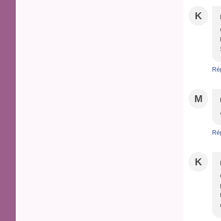
K
Ré
M
Ré
K