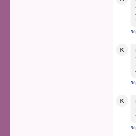
Ré
K
Ré
K
Ré