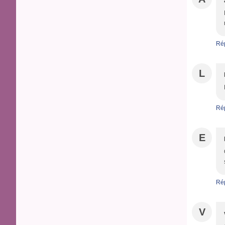
Ré
L
Ré
E
Ré
V