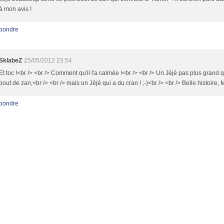
à mon avis !
pondre
SklabeZ
25/05/2012 23:54
Et toc !<br /> <br /> Comment qu'il l'a calmée !<br /> <br /> Un Jéjé pas plus grand q
bout de zan,<br /> <br /> mais un Jéjé qui a du cran ! ;-)<br /> <br /> Belle histoire,
pondre