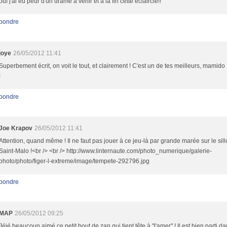
ouf j'ai eu peur d'un drame à venir et à la fin cette éclaircie!!
pondre
joye
26/05/2012 11:41
Superbement écrit, on voit le tout, et clairement ! C'est un de tes meilleurs, mamid
!
pondre
Joe Krapov
26/05/2012 11:41
Attention, quand même ! Il ne faut pas jouer à ce jeu-là par grande marée sur le sill
Saint-Malo !<br /> <br /> http://www.linternaute.com/photo_numerique/galerie-
photo/photo/figer-l-extreme/image/tempete-292796.jpg
pondre
MAP
26/05/2012 09:25
Jéjé beaucoup aimé ce petit bout de zan qui tient tête à "l'amer" ! Il est bien parti da