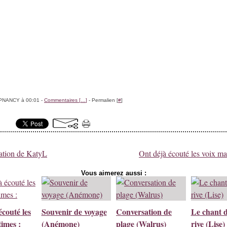
PNANCY à 00:01 -
Commentaires [
…
]
- Permalien [
#
]
pation de KatyL
Ont déjà écouté les voix ma
Vous aimerez aussi :
écouté les
Souvenir de voyage
Conversation de
Le chant d
times :
(Anémone)
plage (Walrus)
rive (Lise)