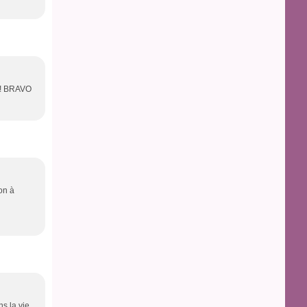
o ! BRAVO
on à
ns la vie