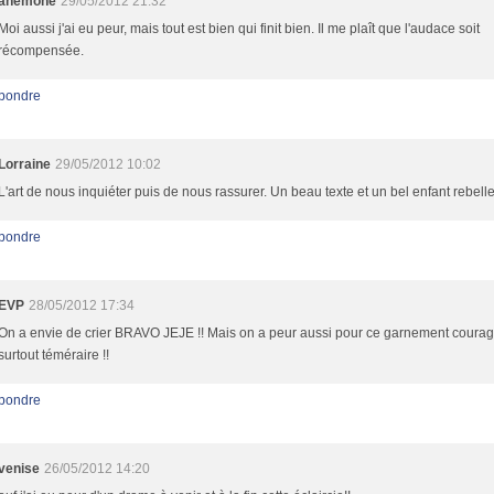
anemone
29/05/2012 21:32
Moi aussi j'ai eu peur, mais tout est bien qui finit bien. Il me plaît que l'audace soit
récompensée.
pondre
Lorraine
29/05/2012 10:02
L'art de nous inquiéter puis de nous rassurer. Un beau texte et un bel enfant rebelle
pondre
EVP
28/05/2012 17:34
On a envie de crier BRAVO JEJE !! Mais on a peur aussi pour ce garnement coura
surtout téméraire !!
pondre
venise
26/05/2012 14:20