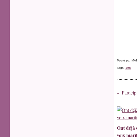
Posté par MA
Tags:
195
Partici
Ont déjà 
voix mari