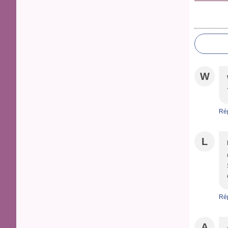
W
Ré
L
Ré
A