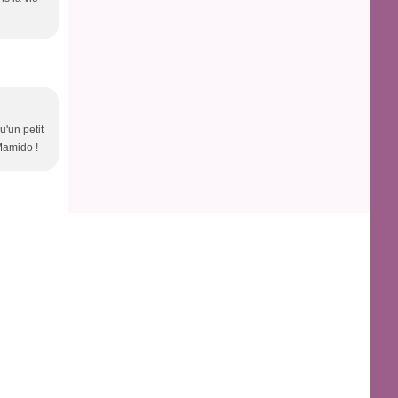
u'un petit
 Mamido !