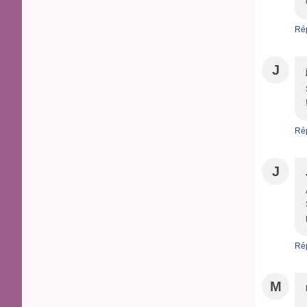
Ré
J
Ré
J
Ré
M