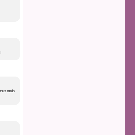
!
geux mais