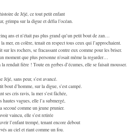
istoire de Jéjé, ce tout petit enfant
ur, grimpa sur la digue et défia l’océan.
 cinq ans et n’était pas plus grand qu’un petit bout de zan…
 la mer, en colère, tenait en respect tous ceux qui l’approchaient.
ait sur les rochers, se fracassant contre eux comme pour les briser.
t un moment que plus personne n’osait même la regarder…
a rendait fière ! Toute en gerbes d’écumes, elle se faisait mousser.
e Jéjé, sans peur, s’est avancé.
tit bout d’homme, sur la digue, s’est campé.
t ses cris ravis, la mer s’est fâchée,
s hautes vagues, elle l’a submergé,
l’a secoué comme un jeune prunier.
voir vaincu, elle s’est retirée
vrir l’enfant trempé, tenant encore debout
evés au ciel et riant comme un fou.