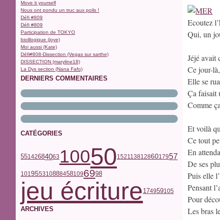
Move it yourself
Nous ont pondu un truc aux poils !
Défi #809
Ecoutez l’h
Défi #809
Qui, un jo
Participation de TOKYO
bioillogique (joye)
Moi aussi (Kate)
Défi#808-Dissection (Vegas sur sarthe)
Jéjé avait
DISSECTION (maryline18)
Ce jour-là,
La Dys section (Nana Fafo)
DERNIERS COMMENTAIRES
Elle se ru
Ça faisai
Comme ça l
Et voilà qu
CATÉGORIES
Ce tout pe
50
100
En attendan
40
57
68
55
60
142
63
152
113
81
28
179
De ses plu
69
95
58
98
101
53
10
88
84
109
Puis elle 
jeu écriture
Pensant l’a
17
59
49
105
Pour décou
ARCHIVES
Les bras l