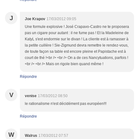
J
Joe Krapov
17/03/2012 09:05
Une formule explosive ! José Crapavo-Castro ne te proposera
pas un cigare pour autant : il ne fume pas ! Et la Madeleine de
KatyL s'est endormie sur le divan ! La cliente est à ramasser à
la petite cuillère ! Sie-Zigmund devra remettre le rendez-vous,
de toute façon sa table est encore pleine et Papistache est à
court de thé !<br /> <br /> On a de ces Nancytuations, parfois !
<br /> <br /> Mais on rigole bien quand même !
Répondre
V
venise
17/03/2012 08:50
le rationalisme n'est décidément pas européen!!!
Répondre
W
Walrus
17/03/2012 07:57