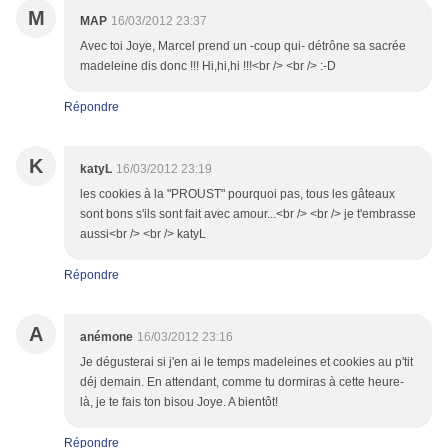
M
MAP
16/03/2012 23:37
Avec toi Joye, Marcel prend un -coup qui- détrône sa sacrée
madeleine dis donc !!! Hi,hi,hi !!!<br /> <br /> :-D
Répondre
K
katyL
16/03/2012 23:19
les cookies à la "PROUST" pourquoi pas, tous les gâteaux
sont bons s'ils sont fait avec amour...<br /> <br /> je t'embrasse
aussi<br /> <br /> katyL
Répondre
A
anémone
16/03/2012 23:16
Je dégusterai si j'en ai le temps madeleines et cookies au p'tit
déj demain. En attendant, comme tu dormiras à cette heure-
là, je te fais ton bisou Joye. A bientôt!
Répondre