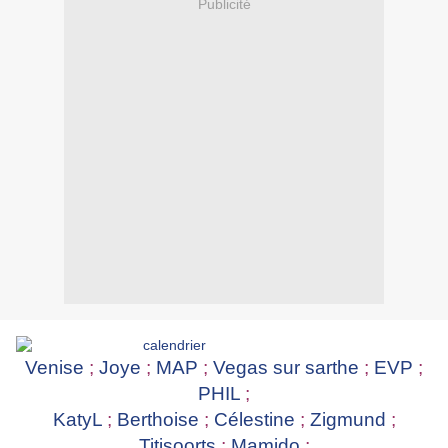
Publicité
Venise
;
Joye
;
MAP
;
Vegas sur sarthe
;
EVP
;
PHIL
;
KatyL
;
Berthoise
;
Célestine
;
Zigmund
;
Titisoorts
;
Mamido
;