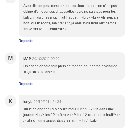
Avec dix, on peut compter sur ses deux mains - on n'est pas
obligé d'enlever ses chaussettes (et je ne sais pas pour toi,
katyL, mais chez moi, il fait frisquet !).<br /> <br /> Ah non, ah
non, v'là titisoorts, maintenant, je vais avoir froid aux petons !
<br /> <br /> T'es contente ?
Répondre
M
MAP
20/10/2011 22:02
On attend encore tout plein de monde pour demain vendredi
!!! Qu'on se le dise !!!
Répondre
K
katyL
20/10/2011 21:34
sur le calendrier il y a douze mois !!<br /> 2x12h dans une
journée<br /> les 12 apôtres<br /> les 12 coups de minuit!!<br
/> alors il en manque deux au moins<br /> katyL