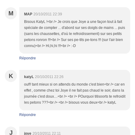
M
MAP
20/10/2011 22:39
Bisous KatyL !<br /> Je crois que Joye a une façon tout à fait
spéciale de compter ... d'abord sur ses doigts de mains ... puis
(sans les chaussettes, d'où le refroidissement) sur ses petits
petons ronron !!!<br /> Sur ses pe-tits pe-tons !!! (sur l'air bien
connu)<br /> Hi,hi,hi !!!<br /> :-D
Répondre
K
katyL
20/10/2011 22:26
ouf!! tant mieux si on attends du monde c'est bien<br /> car en
effet , comme chez toi Joye il ne fait pas chaud le soir, dans la
journée c'est doux....<br /> <br /> POurquoi titisoorts te refroidit
les petons ???<br /> <br /> bisous vous deux<br /> katyL
Répondre
J
joye
20/10/2011 22:11