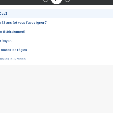
 DayZ
 a 13 ans (et vous l'avez ignoré)
e (littéralement)
im Rayan
 toutes les règles
s les jeux vidéo
us choquant de Rockstar ? - Le scandale BULLY
e plus moche de Steam
du RÊVE tourne au CAUCHEMAR
pendant 8 heures
it… à tort