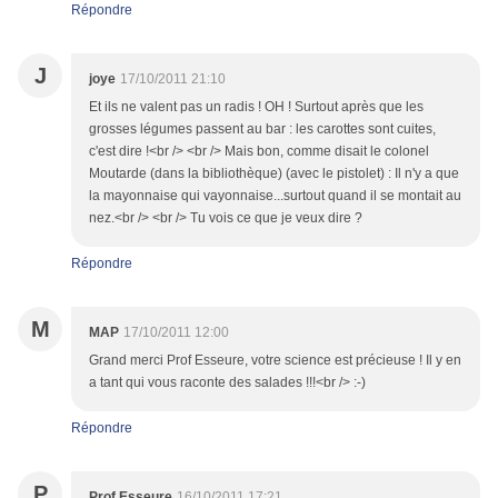
Répondre
J
joye
17/10/2011 21:10
Et ils ne valent pas un radis ! OH ! Surtout après que les
grosses légumes passent au bar : les carottes sont cuites,
c'est dire !<br /> <br /> Mais bon, comme disait le colonel
Moutarde (dans la bibliothèque) (avec le pistolet) : Il n'y a que
la mayonnaise qui vayonnaise...surtout quand il se montait au
nez.<br /> <br /> Tu vois ce que je veux dire ?
Répondre
M
MAP
17/10/2011 12:00
Grand merci Prof Esseure, votre science est précieuse ! Il y en
a tant qui vous raconte des salades !!!<br /> :-)
Répondre
P
Prof Esseure
16/10/2011 17:21