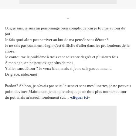
Oui, je sais, je suis un personnage bien compliqué, car je tourne autour du
pot.
Je fais quoi alors pour arriver au but de ma pensée sans détour ?
Je ne sais pas comment réagir, c'est difficile d'aller dans les profondeurs de la
chose.
Je contourne le problème à trois cent soixante degrés et plusieurs fois.
À mon age, on ne peut exiger plus de moi.
Y aller sans détour ? Je veux bien, mais si je ne sais pas comment.
De grâce, aidez-moi.
Pardon? Ah bon, je n'avais pas saisi le sens et sans mes lunettes, je ne pouvais
point deviner. Maintenant je comprends que je ne dois plus tourner autour
du pot, mais m'asseoir rondement sur… -
cliquer ici
-