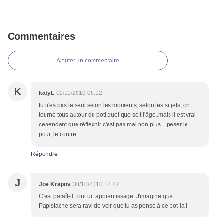
Commentaires
Ajouter un commentaire
K
katyL
02/11/2010 08:12
tu n'es pas le seul selon les moments, selon les sujets, on
tourne tous autour du pot! quel que soit l'âge..mais il est vrai
cependant que réfléchir c'est pas mal non plus ...peser le
pour, le contre..
Répondre
J
Joe Krapov
30/10/2010 12:27
C'est paraît-il, tout un apprentissage. J'imagine que
Papistache sera ravi de voir que tu as pensé à ce pot-là !