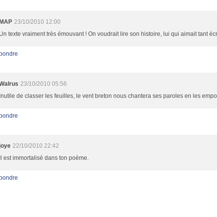
MAP
23/10/2010 12:00
Un texte vraiment très émouvant ! On voudrait lire son histoire, lui qui aimait tant écr
pondre
Walrus
23/10/2010 05:56
Inutile de classer les feuilles, le vent breton nous chantera ses paroles en les empo
pondre
joye
22/10/2010 22:42
Il est immortalisé dans ton poème.
pondre