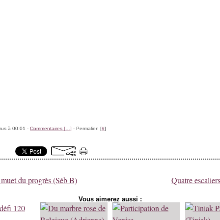
rus à 00:01 -
Commentaires [
…
]
- Permalien [
#
]
muet du progrès (Séb B)
Quatre escalie
Vous aimerez aussi :