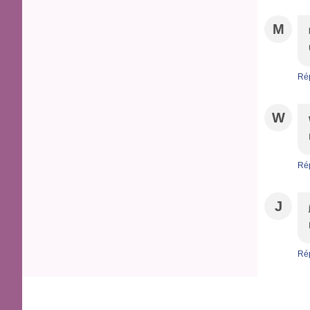
M
Ré
W
Ré
J
Ré