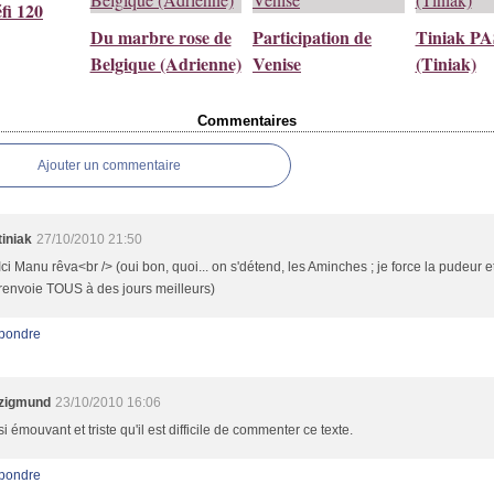
fi 120
Du marbre rose de
Participation de
Tiniak P
Belgique (Adrienne)
Venise
(Tiniak)
Commentaires
Ajouter un commentaire
tiniak
27/10/2010 21:50
Ici Manu rêva<br /> (oui bon, quoi... on s'détend, les Aminches ; je force la pudeur 
renvoie TOUS à des jours meilleurs)
pondre
zigmund
23/10/2010 16:06
si émouvant et triste qu'il est difficile de commenter ce texte.
pondre