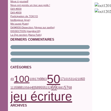
Move it yourself
Nous ont pondu un truc aux poils !
Défi #809
Défi #809
Participation de TOKYO
bioillogique (joye)
Moi aussi (Kate)
Défi#808-Dissection (Vegas sur sarthe)
DISSECTION (maryline18)
La Dys section (Nana Fafo)
DERNIERS COMMENTAIRES
CATÉGORIES
50
100
17
98
60
49
109
179
63
101
53
142
10
69
40
57
59
68
58
95
55
113
88
105
84
152
28
81
jeu écriture
ARCHIVES