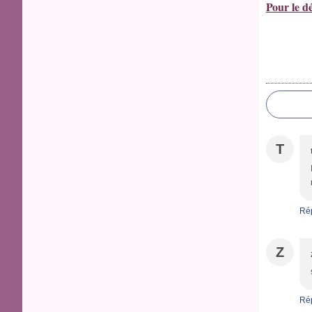
Pour le dé
T
Ré
Z
Ré