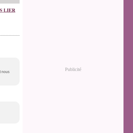
AS LIER
Publicité
et nous