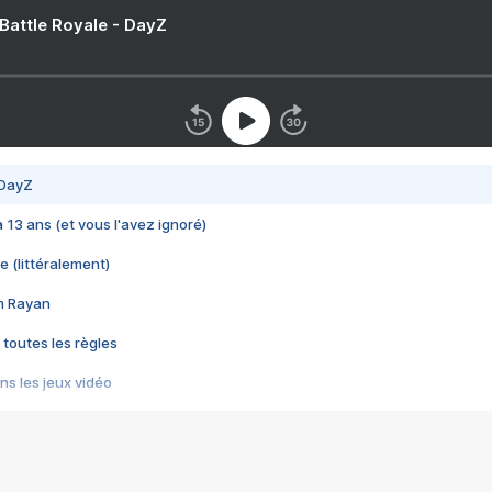
 Battle Royale - DayZ
 DayZ
 a 13 ans (et vous l'avez ignoré)
e (littéralement)
im Rayan
 toutes les règles
s les jeux vidéo
us choquant de Rockstar ? - Le scandale BULLY
e plus moche de Steam