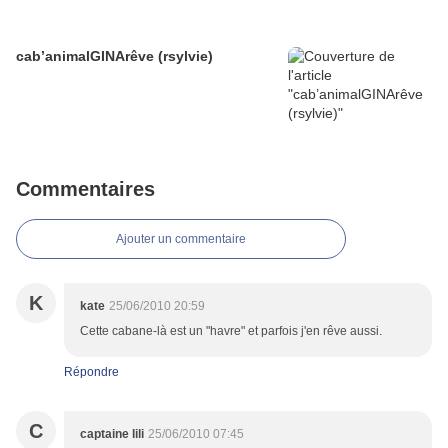
cab’animalGINArêve (rsylvie)
Commentaires
Ajouter un commentaire
K
kate
25/06/2010 20:59
Cette cabane-là est un "havre" et parfois j'en rêve aussi.
Répondre
C
captaine lili
25/06/2010 07:45