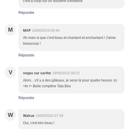
c'est à coup sur un souvenir d'enfance
Répondre
M
MAP
19/06/2010 09:44
Ah mais si que c'est beau et chantant et enchantant ! J'aime
beaucoup !
Répondre
V
vegas sur sarthe
19/06/2010 08:52
Alors... s'il y a des gâteaux, je serai là pour quatre heures :o)
<br /> Belle comptine Tata Béa
Répondre
W
Walrus
19/06/2010 07:39
Oui, c'est très beau !