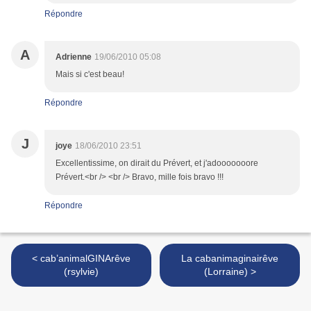
Répondre
A
Adrienne
19/06/2010 05:08
Mais si c'est beau!
Répondre
J
joye
18/06/2010 23:51
Excellentissime, on dirait du Prévert, et j'adooooooore
Prévert.<br /> <br /> Bravo, mille fois bravo !!!
Répondre
< cab’animalGINArêve
La cabanimaginairêve
(rsylvie)
(Lorraine) >