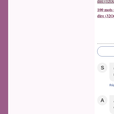
100 mots 
dire (32O
S
Ré
A