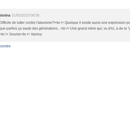
Vanina
31/03/2010 08:56
Difficile de lutter contre l'atavisme?!<br /> Quoique il existe aussi une expression p
que parfois ça saute des générations...<br /> Une grand mère qui, vu d'ici, a de la "
<br /> Sourire<br /> Vanina
pondre