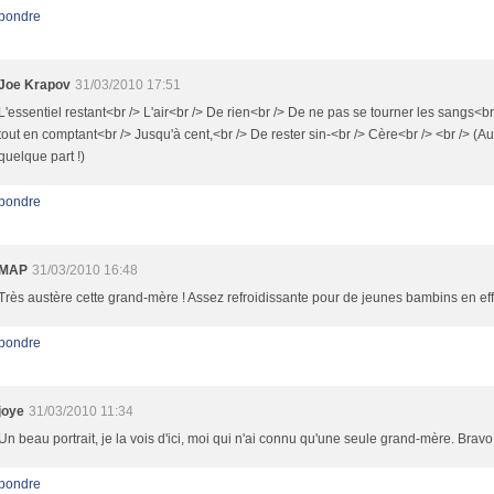
pondre
Joe Krapov
31/03/2010 17:51
L'essentiel restant<br /> L'air<br /> De rien<br /> De ne pas se tourner les sangs<br 
tout en comptant<br /> Jusqu'à cent,<br /> De rester sin-<br /> Cère<br /> <br /> (Au
quelque part !)
pondre
MAP
31/03/2010 16:48
Très austère cette grand-mère ! Assez refroidissante pour de jeunes bambins en effe
pondre
joye
31/03/2010 11:34
Un beau portrait, je la vois d'ici, moi qui n'ai connu qu'une seule grand-mère. Bravo
pondre