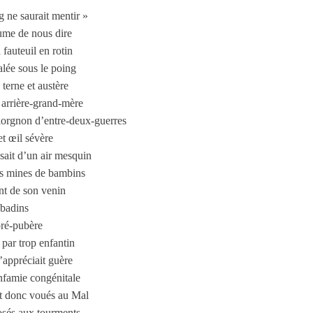
 ne saurait mentir »
ume de nous dire
 fauteuil en rotin
alée sous le poing
 terne et austère
e arrière-grand-mère
lorgnon d’entre-deux-guerres
et œil sévère
usait d’un air mesquin
os mines de bambins
ant de son venin
 badins
pré-pubère
 par trop enfantin
n’appréciait guère
nfamie congénitale
it donc voués au Mal
osés aux tourments