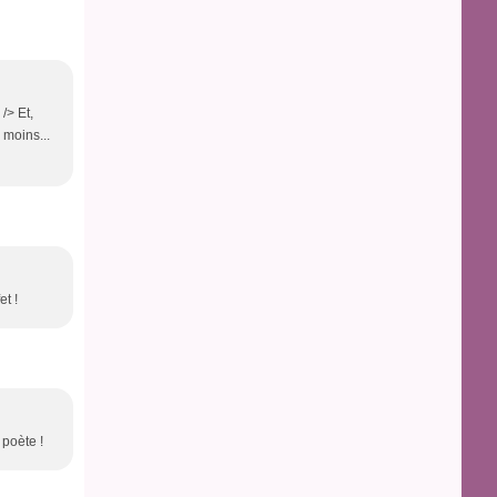
/> Et,
 moins...
t !
 poète !