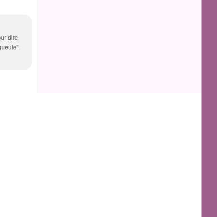
our dire
gueule".