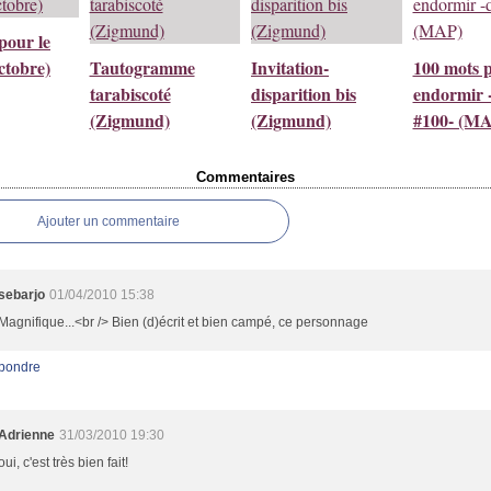
pour le
ctobre)
Tautogramme
Invitation-
100 mots 
tarabiscoté
disparition bis
endormir -
(Zigmund)
(Zigmund)
#100- (M
Commentaires
Ajouter un commentaire
sebarjo
01/04/2010 15:38
Magnifique...<br /> Bien (d)écrit et bien campé, ce personnage
pondre
Adrienne
31/03/2010 19:30
oui, c'est très bien fait!