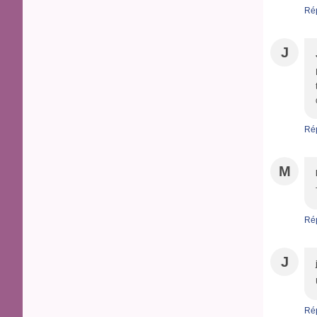
Ré
J
Ré
M
Ré
J
Ré