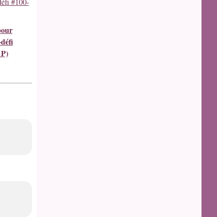
pour
défi
AP)