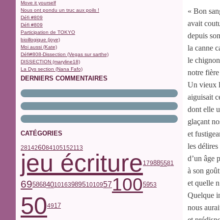
Move it yourself
« Bon sang
Nous ont pondu un truc aux poils !
Défi #809
avait cout
Défi #809
Participation de TOKYO
depuis son
bioillogique (joye)
la canne c
Moi aussi (Kate)
Défi#808-Dissection (Vegas sur sarthe)
le chignon
DISSECTION (maryline18)
La Dys section (Nana Fafo)
notre fièr
DERNIERS COMMENTAIRES
Un vieux 
aiguisait c
dont elle 
glaçant n
CATÉGORIES
et fustige
les délires
60
28
142
84
105
152
113
jeu écriture
d’un âge 
55
179
88
81
à son goût
100
69
et quelle 
40
57
68
59
58
98
95
101
63
10
109
53
Quelque i
50
17
49
nous aura
et prédisp