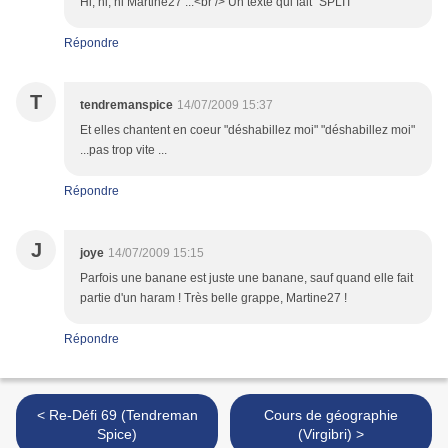
Hi, hi, hi Martine27 ...<br /> Un texte qui fait "SPLIT"
Répondre
T
tendremanspice
14/07/2009 15:37
Et elles chantent en coeur "déshabillez moi" "déshabillez moi"
...pas trop vite ...
Répondre
J
joye
14/07/2009 15:15
Parfois une banane est juste une banane, sauf quand elle fait
partie d'un haram ! Très belle grappe, Martine27 !
Répondre
< Re-Défi 69 (Tendreman
Cours de géographie
Spice)
(Virgibri) >