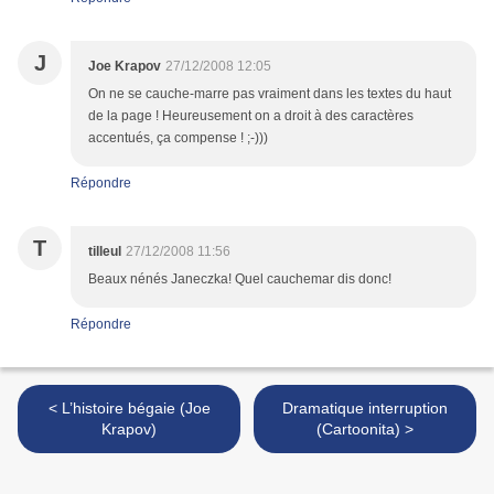
J
Joe Krapov
27/12/2008 12:05
On ne se cauche-marre pas vraiment dans les textes du haut
de la page ! Heureusement on a droit à des caractères
accentués, ça compense ! ;-)))
Répondre
T
tilleul
27/12/2008 11:56
Beaux nénés Janeczka! Quel cauchemar dis donc!
Répondre
< L’histoire bégaie (Joe
Dramatique interruption
Krapov)
(Cartoonita) >