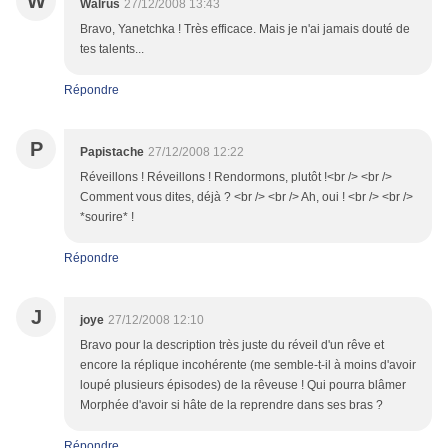
W
Walrus
27/12/2008 13:43
Bravo, Yanetchka ! Très efficace. Mais je n'ai jamais douté de
tes talents...
Répondre
P
Papistache
27/12/2008 12:22
Réveillons ! Réveillons ! Rendormons, plutôt !<br /> <br />
Comment vous dites, déjà ? <br /> <br /> Ah, oui ! <br /> <br />
*sourire* !
Répondre
J
joye
27/12/2008 12:10
Bravo pour la description très juste du réveil d'un rêve et
encore la réplique incohérente (me semble-t-il à moins d'avoir
loupé plusieurs épisodes) de la rêveuse ! Qui pourra blâmer
Morphée d'avoir si hâte de la reprendre dans ses bras ?
Répondre