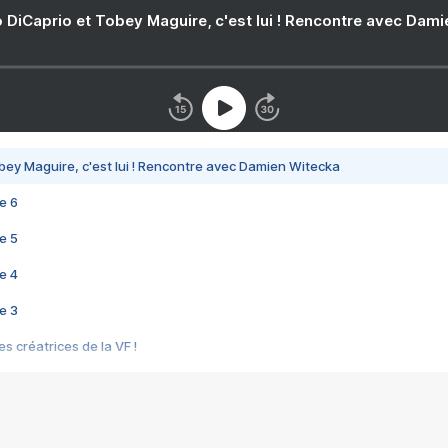
 DiCaprio et Tobey Maguire, c'est lui ! Rencontre avec Dam
bey Maguire, c'est lui ! Rencontre avec Damien Witecka
e 6
e 5
e 4
e 3
s créatrices de la VF !
e 2
e 1