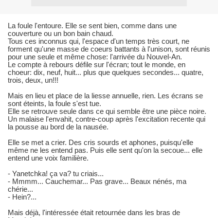
La foule l'entoure. Elle se sent bien, comme dans une
couverture ou un bon bain chaud.
Tous ces inconnus qui, l'espace d'un temps tr
è
s court, ne
forment qu'une masse de coeurs battants
à
l'unison, sont réunis
pour une seule et m
ê
me chose: l'arrivée du Nouvel-An.
Le compte
à
rebours défile sur l'écran; tout le monde, en
choeur: dix, neuf, huit... plus que quelques secondes... quatre,
trois, deux, un!!!
Mais en lieu et place de la liesse annuelle, rien. Les écrans se
sont éteints, la foule s'est tue.
Elle se retrouve seule dans ce qui semble
ê
tre une pi
è
ce noire.
Un malaise l'envahit, contre-coup apr
è
s l'excitation recente qui
la pousse au bord de la nausée.
Elle se met a crier. Des cris sourds et aphones, puisqu'elle
m
ê
me ne les entend pas. Puis elle sent qu'on la secoue... elle
entend une voix famili
è
re.
- Yanetchka!
ç
a va? tu criais...
- Mmmm... Cauchemar... Pas grave... Beaux nénés, ma
chérie...
- Hein?...
Mais déj
à
, l'intéressée était retournée dans les bras de