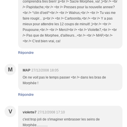
comprendra tres bien! :p<br /> Sacre Morphee, va! ;)<br /> <br
/> Papistache,<br /> <br /> Presses pour la nouvelle annee?
<br /> *clin d'oeil*<br /> <br /> Walrus,<br /> <br /> Tu vas me
faire rougir... :p<br /> <br /> Cartoonita,<br /> <br /> Y a pas
mieux pour attendre les 12 coups de minuit! ;)<br /> <br />
Poupoune,<br /> <br /> Merci!<br /> <br /> Violette7,<br /> <br
/> Pas que de Morphee, d'ailleurs...<br /> <br /> MAP,<br />
<br /> C'est bien vrai, ca!
Répondre
M
MAP
27/12/2008 18:05
On ne voit pas le temps passer <br /> dans les bras de
Morphée !
Répondre
V
violette7
27/12/2008 17:10
c'est trop joli de s'imaginer embrasser les seins de
Morphée.............