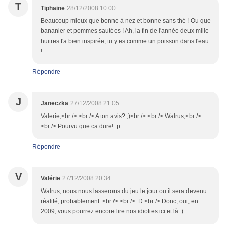
T
Tiphaine
28/12/2008 10:00
Beaucoup mieux que bonne à nez et bonne sans thé ! Ou que
bananier et pommes sautées ! Ah, la fin de l'année deux mille
huitres t'a bien inspirée, tu y es comme un poisson dans l'eau
!
Répondre
J
Janeczka
27/12/2008 21:05
Valerie,<br /> <br /> A ton avis? ;)<br /> <br /> Walrus,<br />
<br /> Pourvu que ca dure! :p
Répondre
V
Valérie
27/12/2008 20:34
Walrus, nous nous lasserons du jeu le jour ou il sera devenu
réalité, probablement. <br /> <br /> :D <br /> Donc, oui, en
2009, vous pourrez encore lire nos idioties ici et là :).