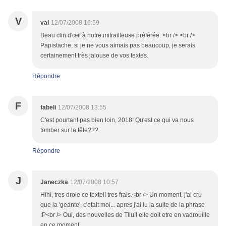
V
val
12/07/2008 16:59
Beau clin d'œil à notre mitrailleuse préférée. <br /> <br />
Papistache, si je ne vous aimais pas beaucoup, je serais
certainement très jalouse de vos textes.
Répondre
F
fabeli
12/07/2008 13:55
C'est pourtant pas bien loin, 2018! Qu'est ce qui va nous
tomber sur la tête???
Répondre
J
Janeczka
12/07/2008 10:57
Hihi, tres drole ce texte!! tres frais.<br /> Un moment, j'ai cru
que la 'geante', c'etait moi... apres j'ai lu la suite de la phrase
:P<br /> Oui, des nouvelles de Tilu!! elle doit etre en vadrouille
en ce moment...