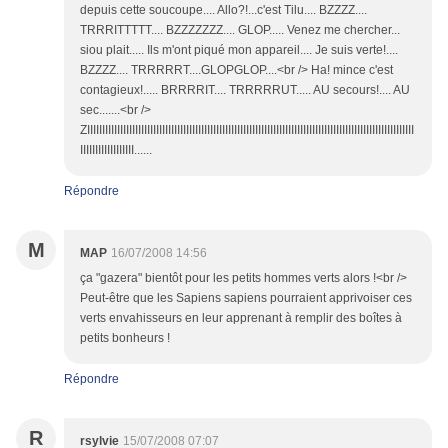
depuis cette soucoupe.... Allo?!...c'est Tilu.... BZZZZ....
TRRRITTTTT.... BZZZZZZZ.... GLOP..... Venez me chercher...
siou plait..... Ils m'ont piqué mon appareil.... Je suis verte!....
BZZZZ.... TRRRRRT....GLOPGLOP....<br /> Ha! mince c'est
contagieux!..... BRRRRIT.... TRRRRRUT..... AU secours!.... AU
sec.......<br />
ZIIIIIIIIIIIIIIIIIIIIIIIIIIIIIIIIIIIIIIIIIIIIIIIIIIIIIIIIIIIIIIIIIIIIIIIIIIIIIIIIIIIIIIIIIIIIIIIIIIIIIIIIIIIII
IIIIIIIIIIIIIIIIII......
Répondre
M
MAP
16/07/2008 14:56
ça "gazera" bientôt pour les petits hommes verts alors !<br />
Peut-être que les Sapiens sapiens pourraient apprivoiser ces
verts envahisseurs en leur apprenant à remplir des boîtes à
petits bonheurs !
Répondre
R
rsylvie
15/07/2008 07:07