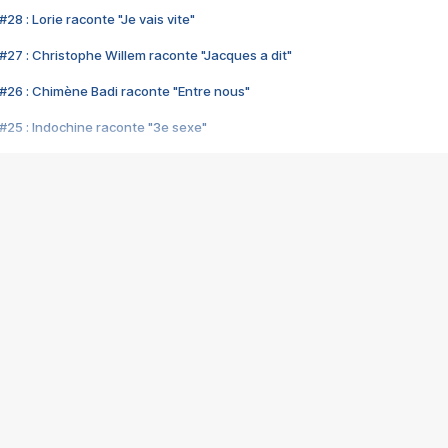
28 : Lorie raconte "Je vais vite"
#27 : Christophe Willem raconte "Jacques a dit"
#26 : Chimène Badi raconte "Entre nous"
#25 : Indochine raconte "3e sexe"
#24 : Zaho raconte "C'est chelou"
#23 : Patrick Bruel raconte "Au café des délices"
#22 : Kyo raconte "Le chemin"
#21 : Nolwenn Leroy raconte "Cassé"
#20 : Patrick Hernandez raconte "Born to be alive"
#19 : Lorie raconte "Près de moi"
#18 : Michael Jones raconte "A nos actes manqués" (avec Jean-Jacque
#17 : Khaled raconte "Aïcha"