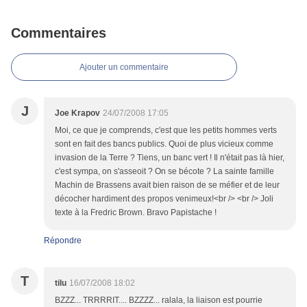
Commentaires
Ajouter un commentaire
J
Joe Krapov
24/07/2008 17:05
Moi, ce que je comprends, c'est que les petits hommes verts
sont en fait des bancs publics. Quoi de plus vicieux comme
invasion de la Terre ? Tiens, un banc vert ! Il n'était pas là hier,
c'est sympa, on s'asseoit ? On se bécote ? La sainte famille
Machin de Brassens avait bien raison de se méfier et de leur
décocher hardiment des propos venimeux!<br /> <br /> Joli
texte à la Fredric Brown. Bravo Papistache !
Répondre
T
tilu
16/07/2008 18:02
BZZZ... TRRRRIT.... BZZZZ... ralala, la liaison est pourrie