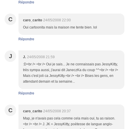
Répondre
C
caro_carito
24/05/2008 22:00
Oui cartoonita mais la maison me tente bien. lol
Répondre
J
J.
24/05/2008 21:59
:D<br /> <br /> Oui je sais... Je ne connaissais pas JessyKitty,
très sympa aussi, j'aurai dit JaneczKa du coup ^^<br /> <br />
Mais c'est joli ca JessyKitty.<br /> <br /> Bises les gens, en
attendant demain et la semaine...
Répondre
C
caro_carito
24/05/2008 20:37
Map, je n'avais pas cela comme cela mais oui, tu as raison.
<br /> <br /> J. JK = JessyKitty, poètesse de langue anglo-