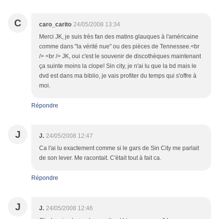
C
caro_carito
24/05/2008 13:34
Merci JK, je suis très fan des matins glauques à l'américaine
comme dans "la vérité nue" ou des pièces de Tennessee.<br
/> <br /> JK, oui c'est le souvenir de discothèques maintenant
ça suinte moins la clope! Sin city, je n'ai lu que la bd mais le
dvd est dans ma biblio, je vais profiter du temps qui s'offre à
moi.
Répondre
J
J.
24/05/2008 12:47
Ca l'ai lu exactement comme si le gars de Sin City me parlait
de son lever. Me racontait. C'était tout à fait ca.
Répondre
J
J.
24/05/2008 12:46