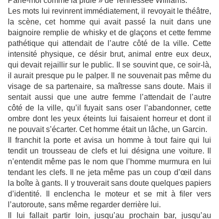
Parle-moi comme la pluie » de Tennessee Williams.
Les mots lui revinrent immédiatement, il revoyait le théâtre,
la scène, cet homme qui avait passé la nuit dans une
baignoire remplie de whisky et de glaçons et cette femme
pathétique qui attendait de l’autre côté de la ville. Cette
intensité physique, ce désir brut, animal entre eux deux,
qui devait rejaillir sur le public. Il se souvint que, ce soir-là,
il aurait presque pu le palper. Il ne souvenait pas même du
visage de sa partenaire, sa maîtresse sans doute. Mais il
sentait aussi que une autre femme l’attendait de l’autre
côté de la ville, qu’il fuyait sans oser l’abandonner, cette
ombre dont les yeux éteints lui faisaient horreur et dont il
ne pouvait s’écarter. Cet homme était un lâche, un Garcin.
Il franchit la porte et avisa un homme à tout faire qui lui
tendit un trousseau de clefs et lui désigna une voiture. Il
n’entendit même pas le nom que l’homme murmura en lui
tendant les clefs. Il ne jeta même pas un coup d’œil dans
la boîte à gants. Il y trouverait sans doute quelques papiers
d’identité. Il enclencha le moteur et se mit à filer vers
l’autoroute, sans même regarder derrière lui.
Il lui fallait partir loin, jusqu’au prochain bar, jusqu’au