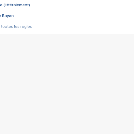
e (littéralement)
im Rayan
 toutes les règles
s les jeux vidéo
us choquant de Rockstar ? - Le scandale BULLY
e plus moche de Steam
du RÊVE tourne au CAUCHEMAR
pendant 8 heures
it… à tort
umiliés par un jeu vidéo
ire - Final Fantasy 8
ti un empire - Age of Empires
story DOFUS