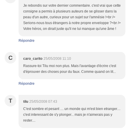
Je rebondis sur votre dernier commentaire. c'est vrai que cette
consigne a permis à plusieurs auteurs de se glisser dans la
peau d'un autre, curieux pour un sujet sur l'amnésie !<br />
Serions-nous tous étrangers à notre propre enveloppe ?<br />
Votre héros, on dirait juste qu'il ne lui manque qu'une âme !
Répondre
C
caro_carito
25/05/2008 11:10
Rassure-toi Tilu moi non plus. Mais l'avantage d'écrire c'est
d'éprouver des choses pour du faux. Comme quand on lit...
Répondre
T
tilu
25/05/2008 07:43
C'est sombre et pesant .... un monde qui m'est bien etranger....
c'est interessant de s'y plonger... mais je n'aimerais pas y
rester....