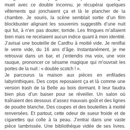
muet avec ce double inconnu, je récupérai quelques
vêtements qui jonchaient ça et là le plancher de la
chambre. Je souris, la scène semblait sortie d’un film
blockbuster alignant les souvenirs suggestifs d’une nuit
qui fut, à n’en pas douter, torride. Les fringues m’allaient
bien mais ne recelaient aucun indice quant à mon identité.
J’avisai une bouteille de Cardhu à moitié vide. Je reniflai
le verre vide, du 16 ans d’âge. Instantanément, je me
retrouvai dans un bar, et j’entendis ma voix, une voix
rauque, prononcer ce sésame magique qui m’ouvrait les
portes de la nuit : « double scotch ! ».
Je parcourus la maison aux pièces en enfilades
labyrinthiques. Des corps reposaient ça et là comme une
version trash de la Belle au bois dormant. Il leur faudra
bien plus d’un baiser pour se réveiller. Un salon où
traînaient des dessous d’assez mauvais goût et des lignes
de poudre blanche. Des coupes et des bouteilles à moitié
renversées. Et partout, cette odeur de sueur froide et de
cigarettes qui colle à la peau. J’entrai dans une vaste
pièce lambrissée. Une bibliothèque vidée de ses livres.