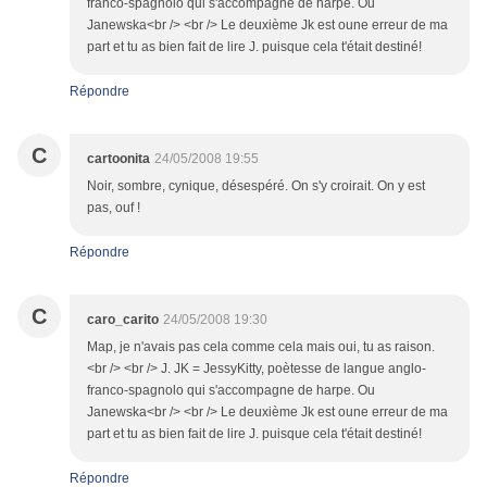
franco-spagnolo qui s'accompagne de harpe. Ou
Janewska<br /> <br /> Le deuxième Jk est oune erreur de ma
part et tu as bien fait de lire J. puisque cela t'était destiné!
Répondre
C
cartoonita
24/05/2008 19:55
Noir, sombre, cynique, désespéré. On s'y croirait. On y est
pas, ouf !
Répondre
C
caro_carito
24/05/2008 19:30
Map, je n'avais pas cela comme cela mais oui, tu as raison.
<br /> <br /> J. JK = JessyKitty, poètesse de langue anglo-
franco-spagnolo qui s'accompagne de harpe. Ou
Janewska<br /> <br /> Le deuxième Jk est oune erreur de ma
part et tu as bien fait de lire J. puisque cela t'était destiné!
Répondre