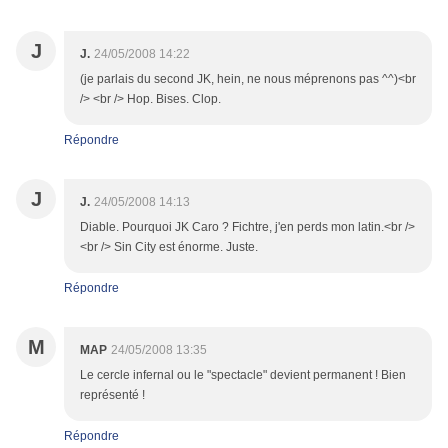
J
J.
24/05/2008 14:22
(je parlais du second JK, hein, ne nous méprenons pas ^^)<br
/> <br /> Hop. Bises. Clop.
Répondre
J
J.
24/05/2008 14:13
Diable. Pourquoi JK Caro ? Fichtre, j'en perds mon latin.<br />
<br /> Sin City est énorme. Juste.
Répondre
M
MAP
24/05/2008 13:35
Le cercle infernal ou le "spectacle" devient permanent ! Bien
représenté !
Répondre