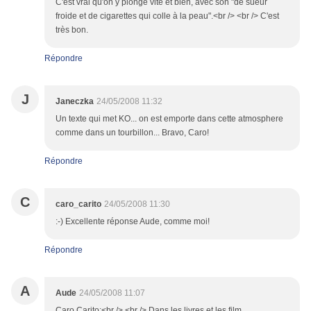
C'est vrai qu'on y plonge vite et bien, avec son "de sueur
froide et de cigarettes qui colle à la peau".<br /> <br /> C'est
très bon.
Répondre
J
Janeczka
24/05/2008 11:32
Un texte qui met KO... on est emporte dans cette atmosphere
comme dans un tourbillon... Bravo, Caro!
Répondre
C
caro_carito
24/05/2008 11:30
:-) Excellente réponse Aude, comme moi!
Répondre
A
Aude
24/05/2008 11:07
Caro Carito:<br /> <br /> Dans les livres et les film